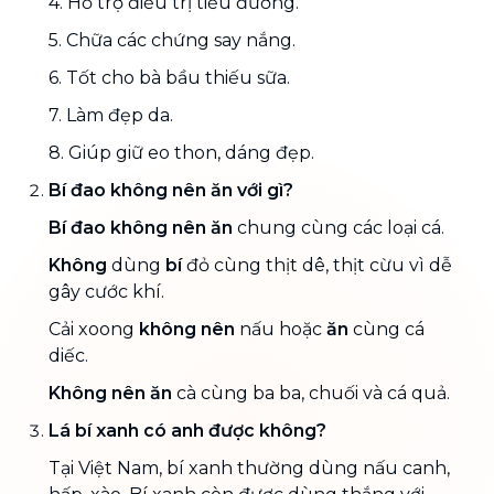
4. Hỗ trợ điều trị tiểu đường.
5. Chữa các chứng say nắng.
6. Tốt cho bà bầu thiếu sữa.
7. Làm đẹp da.
8. Giúp giữ eo thon, dáng đẹp.
Bí đao không nên ăn với gì?
Bí đao không nên ăn
chung cùng các loại cá.
Không
dùng
bí
đỏ cùng thịt dê, thịt cừu vì dễ
gây cước khí.
Cải xoong
không nên
nấu hoặc
ăn
cùng cá
diếc.
Không nên ăn
cà cùng ba ba, chuối và cá quả.
Lá bí xanh có anh được không?
Tại Việt Nam, bí xanh thường dùng nấu canh,