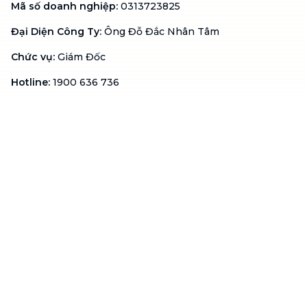
Mã số doanh nghiệp
:
0313723825
Đại Diện Công Ty
:
Ông Đỗ Đắc Nhân Tâm
Chức vụ
:
Giám Đốc
Hotline
:
1900 636 736
Hỗ trợ khách hàng
:
support@btaskee.com
Hỗ trợ doanh nghiệp
:
btaskee4biz.vn@btaskee.com
Việt Nam
Hỗ trợ
Liên hệ
Khiếu nại
Công ty
Về bTaskee
Liên hệ