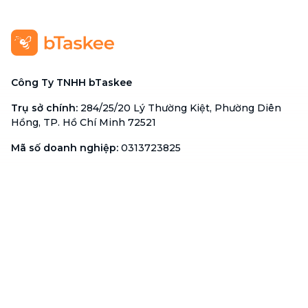
Công Ty TNHH bTaskee
Trụ sở chính
:
284/25/20 Lý Thường Kiệt, Phường Diên
Hồng, TP. Hồ Chí Minh 72521
Mã số doanh nghiệp
:
0313723825
Đại Diện Công Ty
:
Ông Đỗ Đắc Nhân Tâm
Chức vụ
:
Giám Đốc
Hotline
:
1900 636 736
Hỗ trợ khách hàng
:
support@btaskee.com
Hỗ trợ doanh nghiệp
:
btaskee4biz.vn@btaskee.com
Việt Nam
Hỗ trợ