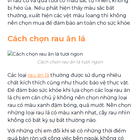
vì rau củ và quả tươi có màu sắc tự nhiên, không
bị héo úa.. Nếu phát hiện thấy màu sắc bất
thường, xuất hiện các vệt màu loang thì không
nên chọn mua để đảm bảo an toàn cho sức khỏe.
Cách chọn rau ăn lá
Cách chọn rau ăn lá tươi ngon
Các loại
rau ăn lá
thường được sử dụng nhiều
chất kích thích cũng như thuốc bảo vệ thực vật.
Để đảm bảo sức khỏe khi lựa chọn các loại rau ăn
lá chị em cần chú ý không nên chọn những loại
rau có màu xanh đậm bóng, quá mướt. Nên chọn
những loại rau lá có màu xanh nhạt, cây rau nhìn
không có bất kỳ sự bất thường nào.
Với những chị em đôi khi sẽ có những thời điểm
quá bận rộn với công việc bên ngoài, không có