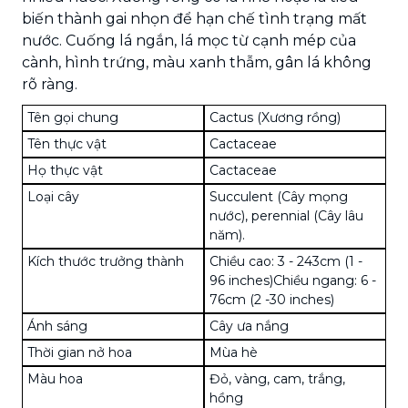
biến thành gai nhọn để hạn chế tình trạng mất
nước. Cuống lá ngắn, lá mọc từ cạnh mép của
cành, hình trứng, màu xanh thẫm, gân lá không
rõ ràng.
Tên gọi chung
Cactus (Xương rồng)
Tên thực vật
Cactaceae
Họ thực vật
Cactaceae
Loại cây
Succulent (Cây mọng
nước), perennial (Cây lâu
năm).
Kích thước trưởng thành
Chiều cao: 3 - 243cm (1 -
96 inches)Chiều ngang: 6 -
76cm (2 -30 inches)
Ánh sáng
Cây ưa nắng
Thời gian nở hoa
Mùa hè
Màu hoa
Đỏ, vàng, cam, trắng,
hồng