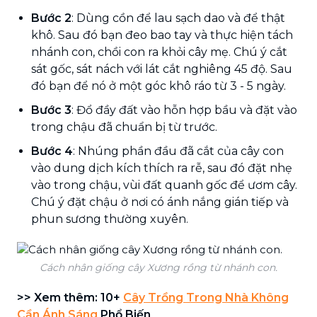
Bước 2
: Dùng cồn để lau sạch dao và để thật
khô. Sau đó bạn đeo bao tay và thực hiện tách
nhánh con, chồi con ra khỏi cây mẹ. Chú ý cắt
sát gốc, sát nách với lát cắt nghiêng 45 độ. Sau
đó bạn để nó ở một góc khô ráo từ 3 - 5 ngày.
Bước 3
: Đổ đầy đất vào hỗn hợp bầu và đặt vào
trong chậu đã chuẩn bị từ trước.
Bước 4
: Nhúng phần đầu đã cắt của cây con
vào dung dịch kích thích ra rễ, sau đó đặt nhẹ
vào trong chậu, vùi đất quanh gốc để ươm cây.
Chú ý đặt chậu ở nơi có ánh nắng gián tiếp và
phun sương thường xuyên.
Cách nhân giống cây Xương rồng từ nhánh con.
>> Xem thêm: 10+
Cây Trồng Trong Nhà Không
Cần Ánh Sáng
Phổ Biến