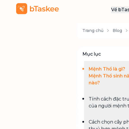
Về bTa
Giới
Trang chủ
Blog
Thôn
Khu
Tuy
Mục lục
Liên
Mệnh Thổ là gì?
Mệnh Thổ sinh n
nào?
Tính cách đặc tr
của người mệnh 
Cách chọn cây p
thuỷ hợp mệnh 