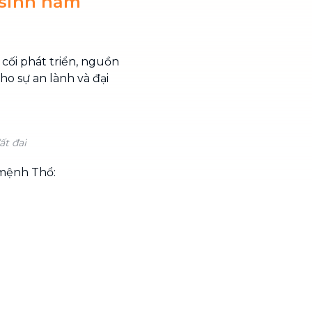
 sinh năm
 cối phát triển, nguồn
ho sự an lành và đại
ất đai
 mệnh Thổ: