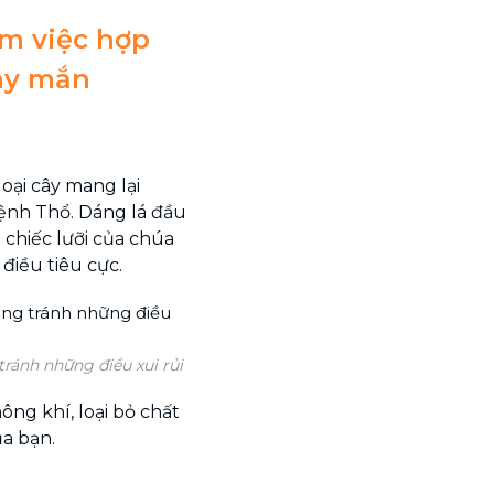
àm việc hợp
ay mắn
ại cây mang lại
nh Thổ. Dáng lá đầu
chiếc lưỡi của chúa
 điều tiêu cực.
tránh những điều xui rủi
ông khí, loại bỏ chất
a bạn.