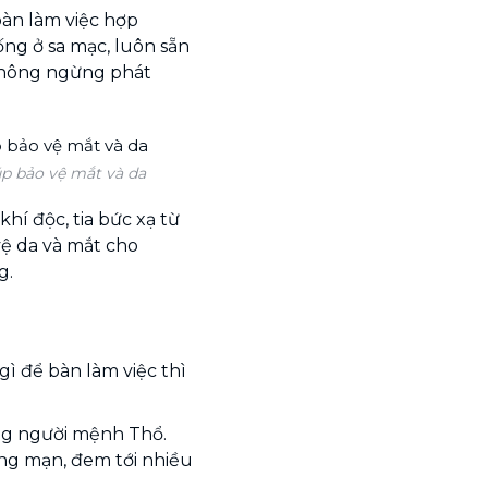
àn làm việc hợp
ống ở sa mạc, luôn sẵn
không ngừng phát
p bảo vệ mắt và da
hí độc, tia bức xạ từ
vệ da và mắt cho
g.
 để bàn làm việc thì
g người mệnh Thổ.
ãng mạn, đem tới nhiều