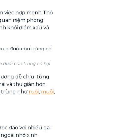
làm việc hợp mệnh Thổ
 quan niệm phong
ánh khỏi điềm xấu và
 đuổi côn trùng có hại
hương dễ chịu, tùng
ái và thư giãn hơn.
ôn trùng như
ruồi
,
muỗi
,
ộc đáo với nhiều gai
ngoài nhỏ xinh.