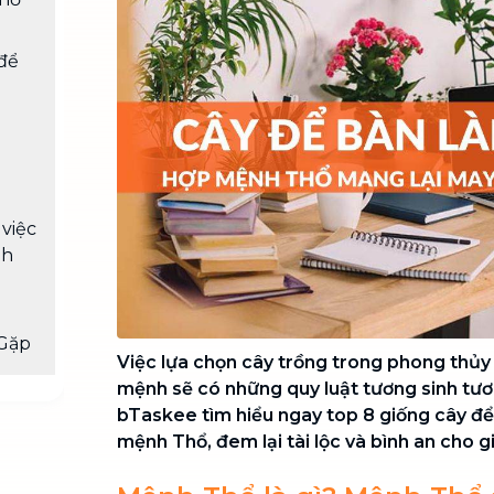
Chuyển nhà trọn gói, không lo dọn
dẹp nơi đi nơi đến
 để
Vệ sinh công nghiệp
NEW
Vệ sinh chuyên nghiệp cho văn
phòng, nhà xưởng, công trình lớn
 việc
nh
Gặp
Việc lựa chọn cây trồng trong phong thủy 
mệnh sẽ có những quy luật tương sinh tươ
bTaskee tìm hiểu ngay top 8 giống cây để
mệnh Thổ, đem lại tài lộc và bình an cho g