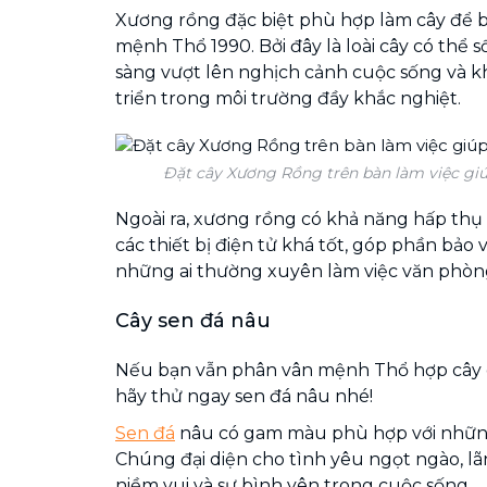
Xương rồng đặc biệt phù hợp làm cây để b
mệnh Thổ 1990. Bởi đây là loài cây có thể s
sàng vượt lên nghịch cảnh cuộc sống và 
triển trong môi trường đầy khắc nghiệt.
Đặt cây Xương Rồng trên bàn làm việc giú
Ngoài ra, xương rồng có khả năng hấp thụ k
các thiết bị điện tử khá tốt, góp phần bảo 
những ai thường xuyên làm việc văn phòn
Cây sen đá nâu
Nếu bạn vẫn phân vân mệnh Thổ hợp cây gì
hãy thử ngay sen đá nâu nhé!
Sen đá
nâu có gam màu phù hợp với nhữn
Chúng đại diện cho tình yêu ngọt ngào, l
niềm vui và sự bình yên trong cuộc sống.