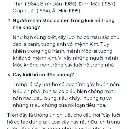
Thìn (1964), Bính Dần (1986), Đinh Mão (1987),
Giáp Tuất (1994), Ất Hợi (1995),...
Người mệnh Mộc có nên trồng lưỡi hổ trong
nhà không?
Như bạn cũng biết, cây lưỡi hổ có màu sắc chủ
đạo là xanh, tương sinh với mệnh Kim. Tuy
nhiên trong ngũ hành, mệnh Mộc lại tương
khắc với mệnh Kim. Vì vậy những người mệnh
Mộc không nên trồng cây lưỡi hổ trong nhà.
Cây lưỡi hổ có độc không?
Trong lá cây lưỡi hổ có độc tính gây buồn nôn.
Nếu ăn phải, bạn sẽ có biểu hiện chóng mặt,
nôn nao, đau bụng, tiêu chảy,... tương tự với
những triệu chứng của rối loạn tiêu hóa.
Trên đây là thông tin chi tiết cho câu hỏi “cây lưỡi
hổ có tác dụng gì”. Loại cây này rất hữu ích trong
cuộc sống với tác dụng như trang trí nhà cửa,