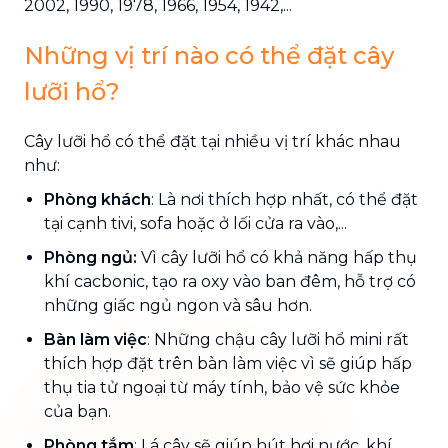
2002, 1990, 1978, 1966, 1954, 1942,...
Những vị trí nào có thể đặt cây
lưỡi hổ?
Cây lưỡi hổ có thể đặt tại nhiều vị trí khác nhau
như:
Phòng khách
: Là nơi thích hợp nhất, có thể đặt
tại cạnh tivi, sofa hoặc ở lối cửa ra vào,...
Phòng ngủ:
Vì cây lưỡi hổ có khả năng hấp thụ
khí cacbonic, tạo ra oxy vào ban đêm, hỗ trợ có
những giấc ngủ ngon và sâu hơn.
Bàn làm việc
: Những chậu cây lưỡi hổ mini rất
thích hợp đặt trên bàn làm việc vì sẽ giúp hấp
thụ tia tử ngoại từ máy tính, bảo vệ sức khỏe
của bạn.
Phòng tắm
: Lá cây sẽ giúp hút hơi nước, khí