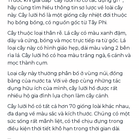
Trước khi giải đáp “cây lưỡi hổ có tác dụng gì?”,
hãy cùng tìm hiểu thông tin sơ lược về loài cây
này. Cây lưỡi hổ là một giống cây nhiệt đới thuộc
họ bồng bồng, có nguồn gốc từ Tây Phi.
Cây thuộc loại thân rễ. Lá cây có màu xanh đậm,
dày và cứng, bóng và mọc trực tiếp ra từ gốc. Lá
loại cây này có hình giáo hẹp, dải màu vàng 2 bên
rìa lá. Cây lưỡi hổ có hoa màu trắng ngà, 6 cánh và
mọc thành cụm.
Loại cây này thường phân bố ở vùng núi, đồng
bằng của nước ta. Với vẻ đẹp cùng những tác
dụng hữu ích của mình, cây lưỡi hổ được rất
nhiều hộ gia đình lựa chọn làm cây cảnh.
Cây lưỡi hổ có tất cả hơn 70 giống loài khác nhau,
đa dạng về màu sắc và kích thước. Chúng có một
sức sống rất mãnh liệt, có thể chịu đựng trong
điều kiện thời tiết khô hạn trong thời gian dài.