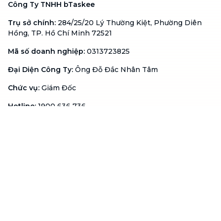
Công Ty TNHH bTaskee
Trụ sở chính
:
284/25/20 Lý Thường Kiệt, Phường Diên
Hồng, TP. Hồ Chí Minh 72521
Mã số doanh nghiệp
:
0313723825
Đại Diện Công Ty
:
Ông Đỗ Đắc Nhân Tâm
Chức vụ
:
Giám Đốc
Hotline
:
1900 636 736
Hỗ trợ khách hàng
:
support@btaskee.com
Hỗ trợ doanh nghiệp
:
btaskee4biz.vn@btaskee.com
Việt Nam
Hỗ trợ
Liên hệ
Khiếu nại