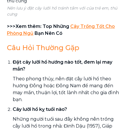
Nên lưu ý đặt cây lưỡi hổ tránh tầm với của trẻ em, thú
cưng
>>>Xem thêm: Top Những
Cây Trồng Tốt Cho
Phòng Ngủ
Bạn Nên Có
Câu Hỏi Thường Gặp
Đặt cây lưỡi hổ hướng nào tốt, đem lại may
mắn?
Theo phong thủy, nên đặt cây lưỡi hổ theo
hướng Đông hoặc Đông Nam để mang đến
may mắn, thuận lợi, tốt lành nhất cho gia đình
bạn.
Cây lưỡi hổ kỵ tuổi nào?
Những người tuổi sau đây không nên trồng
cây lưỡi hổ trong nhà: Đinh Dậu (1957), Giáp