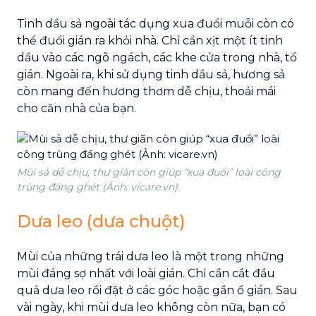
Tinh dầu sả ngoài tác dụng xua đuổi muỗi còn có
thể đuổi gián ra khỏi nhà. Chỉ cần xịt một ít tinh
dầu vào các ngõ ngách, các khe cửa trong nhà, tổ
gián. Ngoài ra, khi sử dụng tinh dầu sả, hương sả
còn mang đến hương thơm dễ chịu, thoải mái
cho căn nhà của bạn.
Mùi sả dễ chịu, thư giãn còn giúp “xua đuổi” loài công
trùng đáng ghét (Ảnh: vicare.vn)
Dưa leo (dưa chuột)
Mùi của những trái dưa leo là một trong những
mùi đáng sợ nhất với loài gián. Chỉ cần cắt đầu
quả dưa leo rồi đặt ở các góc hoặc gần ổ gián. Sau
vài ngày, khi mùi dưa leo không còn nữa, bạn có