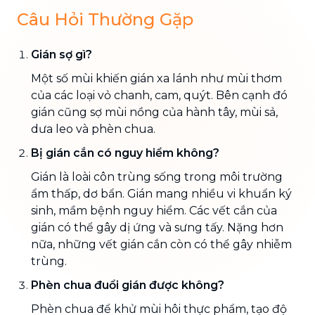
Câu Hỏi Thường Gặp
Gián sợ gì?
Một số mùi khiến gián xa lánh như mùi thơm
của các loại vỏ chanh, cam, quýt. Bên cạnh đó
gián cũng sợ mùi nồng của hành tây, mùi sả,
dưa leo và phèn chua.
Bị gián cắn có nguy hiểm không?
Gián là loài côn trùng sống trong môi trường
ẩm thấp, dơ bẩn. Gián mang nhiều vi khuẩn ký
sinh, mầm bệnh nguy hiểm. Các vết cắn của
gián có thể gây dị ứng và sưng tấy. Nặng hơn
nữa, những vết gián cắn còn có thể gây nhiễm
trùng.
Phèn chua đuổi gián được không?
Phèn chua để khử mùi hôi thực phẩm, tạo độ