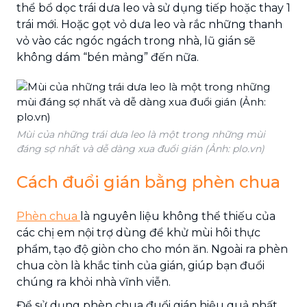
thể bổ dọc trái dưa leo và sử dụng tiếp hoặc thay 1
trái mới. Hoặc gọt vỏ dưa leo và rắc những thanh
vỏ vào các ngóc ngách trong nhà, lũ gián sẽ
không dám “bén mảng” đến nữa.
Mùi của những trái dưa leo là một trong những mùi
đáng sợ nhất và dễ dàng xua đuổi gián (Ảnh: plo.vn)
Cách đuổi gián bằng phèn chua
Phèn chua
là nguyên liệu không thể thiếu của
các chị em nội trợ dùng để khử mùi hôi thực
phẩm, tạo độ giòn cho cho món ăn. Ngoài ra phèn
chua còn là khắc tinh của gián, giúp bạn đuổi
chúng ra khỏi nhà vĩnh viễn.
Để sử dụng phèn chua đuổi gián hiệu quả nhất,