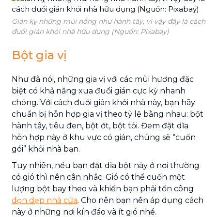
Gián kỵ những mùi nồng như hành tây, vì vậy đây là cách
đuổi gián khỏi nhà hữu dụng (Nguồn: Pixabay)
Bột gia vị
Như đã nói, những gia vị với các mùi hương đặc
biệt có khả năng xua đuổi gián cực kỳ nhanh
chóng. Với cách đuổi gián khỏi nhà này, bạn hãy
chuẩn bị hỗn hợp gia vị theo tỷ lệ bằng nhau: bột
hành tây, tiêu đen, bột ớt, bột tỏi. Đem đặt dĩa
hỗn hợp này ở khu vực có gián, chúng sẽ “cuốn
gói” khỏi nhà bạn.
Tuy nhiên, nếu bạn đặt dĩa bột này ở nơi thường
có gió thì nên cân nhắc. Gió có thể cuốn một
lượng bột bay theo và khiến bạn phải tốn công
dọn dẹp nhà cửa
. Cho nên bạn nên áp dụng cách
này ở những nơi kín đáo và ít gió nhé.