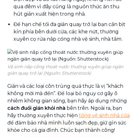
qua đêm vì đây cũng là nguồn thức ăn thu
hút gián xuất hiện trong nhà.
Để hạn chế tối đa gián quay trở lại bạn cần bịt
kín phía bên dưới cửa, các khe nứt, thường
xuyên cọ rửa nắp cống nhà vệ sinh, nhà tắm.
Vệ sinh nắp cống thoát nước thường xuyên giúp ngăn
gián quay trở lại (Nguồn: Shutterstock)
Gián và các loại côn trùng quả thực là vị “khách
không mời mà đến”. Để loại bỏ nguy cơ gây ô
nhiễm không gian sống, bạn hãy áp dụng những
cách đuổi gián khỏi nhà
bên trên. Ngoài ra, bạn
hãy thường xuyên thực hiện
tổng vệ sinh nhà cửa
để đảm bảo nhà mình luôn sạch đẹp, giữ gìn sức
khỏe cho cả gia đình. Chúc bạn thành công!