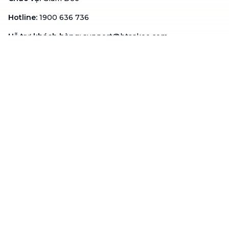
Hotline
:
1900 636 736
Hỗ trợ khách hàng
:
support@btaskee.com
Hỗ trợ doanh nghiệp
:
btaskee4biz.vn@btaskee.com
Việt Nam
Hỗ trợ
Liên hệ
Khiếu nại
Công ty
Về bTaskee
Liên hệ
Tuyển dụng
Câu chuyện người giúp
việc