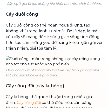
Cây ngũ gia bì lọc không khí khỏi bụi mịn, chất ô nhiễm.
Cây đuôi công
Cây đuôi công có thể ngăn ngừa dị ứng, tạo
không khí trong lành, tươi mát. Bộ lá đẹp, lạ mắt
của cây sẽ mang đến không gian sống sinh động
hơn, tạo cảm hứng yêu đời, sảng khoái, gần gũi với
thiên nhiên, giải tỏa tâm lý.
Đuôi công - một trong những loại cây trồng trong nhà
tốt cho sức khỏe khá phổ biến.
Cây sống đời (cây lá bỏng)
Cây lá bỏng khá quen thuộc trong nhiều gia
đình.
Cây sống đời
có thể điều hòa, cân bằng