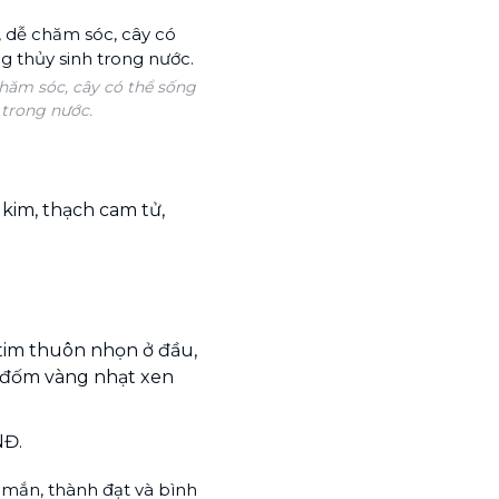
hăm sóc, cây có thể sống
 trong nước.
 kim, thạch cam tử,
h tim thuôn nhọn ở đầu,
ng đốm vàng nhạt xen
NĐ.