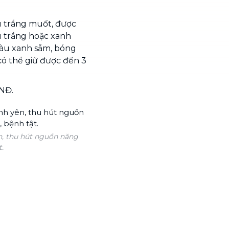
àu trắng muốt, được
 trắng hoặc xanh
 màu xanh sẫm, bóng
có thể giữ được đến 3
VNĐ.
ên, thu hút nguồn năng
t.