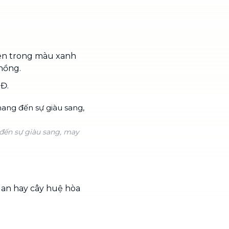
bên trong màu xanh
hồng.
NĐ.
đến sự giàu sang, may
 lan hay cây huệ hòa