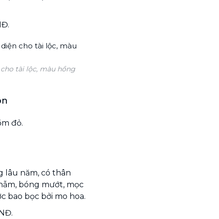
NĐ.
 cho tài lộc, màu hồng
ôn
ồm đỏ.
g lâu năm, có thân
 thẫm, bóng mướt, mọc
c bao bọc bởi mo hoa.
VNĐ.