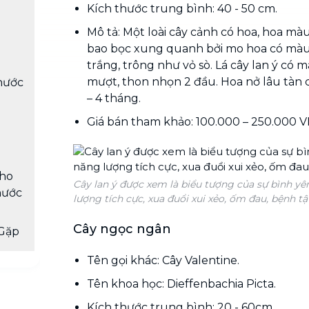
Kích thước trung bình: 40 - 50 cm.
Mô tả: Một loài cây cảnh có hoa, hoa m
bao bọc xung quanh bởi mo hoa có màu
trắng, trông như vỏ sò. Lá cây lan ý có
mượt, thon nhọn 2 đầu. Hoa nở lâu tàn 
nước
– 4 tháng.
Giá bán tham khảo: 100.000 – 250.000 
cho
Cây lan ý được xem là biểu tượng của sự bình y
nước
lượng tích cực, xua đuổi xui xẻo, ốm đau, bệnh tậ
Cây ngọc ngân
Gặp
Tên gọi khác: Cây Valentine.
Tên khoa học: Dieffenbachia Picta.
Kích thước trung bình: 20 - 60cm.