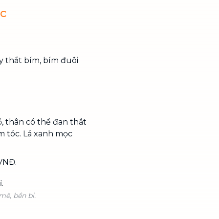
ớc
y thắt bím, bím đuôi
, thân có thể đan thắt
m tóc. Lá xanh mọc
 VNĐ.
ẽ, bền bỉ.