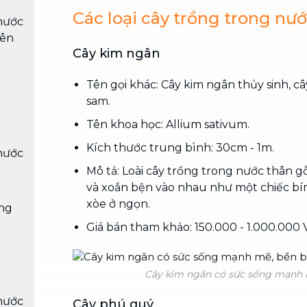
Các loại cây trồng trong nư
nước
iên
Cây kim ngân
Tên gọi khác: Cây kim ngân thủy sinh, câ
sam.
Tên khoa học: Allium sativum.
Kích thước trung bình: 30cm - 1m.
nước
Mô tả: Loài cây trồng trong nước thân gỗ
và xoắn bện vào nhau như một chiếc bí
xòe ở ngọn.
ng
Giá bán tham khảo: 150.000 - 1.000.000
Cây kim ngân có sức sống mạnh m
nước
Cây phú quý