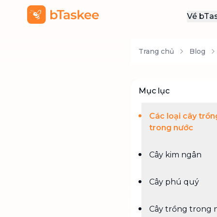
Về bTa
Giới
Trang chủ
Blog
Thôn
Khu
Tuy
Mục lục
Liên
Các loại cây trồn
trong nước
Cây kim ngân
Cây phú quý
Cây trồng trong 