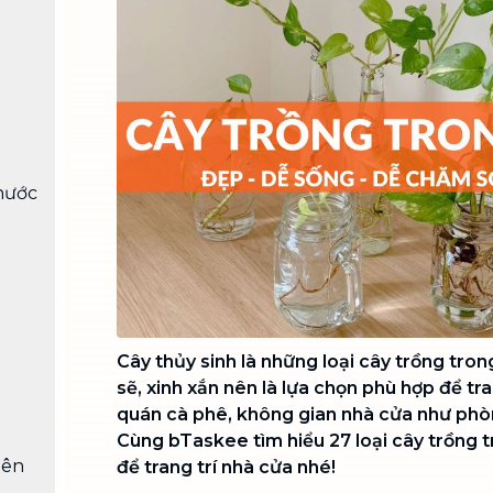
Chuyển nhà trọn gói, không lo dọn
dẹp nơi đi nơi đến
Vệ sinh công nghiệp
NEW
Vệ sinh chuyên nghiệp cho văn
phòng, nhà xưởng, công trình lớn
nước
Cây thủy sinh là những loại cây trồng tro
sẽ, xinh xắn nên là lựa chọn phù hợp để tra
quán cà phê, không gian nhà cửa như phòn
Cùng bTaskee tìm hiểu 27 loại cây trồng
iên
để trang trí nhà cửa nhé!