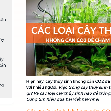
Chuyển nhà trọn gói, không lo dọn
dẹp nơi đi nơi đến
Vệ sinh công nghiệp
NEW
cần
Vệ sinh chuyên nghiệp cho văn
phòng, nhà xưởng, công trình lớn
hủy
ây
cần
Hiện nay,
cây thủy sinh không cần CO2 đã
ng
với nhiều người.
Việc trồng cây thủy sinh t
gì? Và các loại cây thủy sinh nào dễ trồn
Cùng tìm hiểu qua bài viết này nhé!