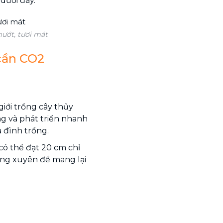
dưới đây.
ướt, tươi mát
 cần CO2
giới trồng cây thủy
ng và phát triển nhanh
a đình trồng.
có thể đạt 20 cm chỉ
ờng xuyên để mang lại