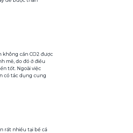
dây để buộc thân
nh không cần CO2 được
h mẽ, do đó ở điều
ển tốt. Ngoài việc
òn có tác dụng cung
 rất nhiều tại bể cá