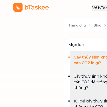
Về bTa
Giới
Trang chủ
Blog
Thôn
Khu
Tuy
Mục lục
Liên
Cây thủy sinh kh
cần CO2 là gì?
Cây thủy sinh kh
cần CO2 dễ trồn
không?
10 loại cây thủy s
không cần CO2