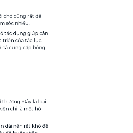
i chó cũng rất dễ
m sóc nhiều.
có tác dụng giúp cân
triển của tảo lục.
ồ cá cung cấp bóng
 thường. Đây là loại
kiện chỉ là một hồ
ển dài nên rất khó để