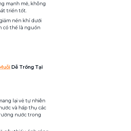
sống mạnh mẽ, không
t triển tốt.
 giảm nén khí dưới
òn có thể là nguồn
 Muỗi
Dễ Trồng Tại
mang lại vẻ tự nhiên
nước và hấp thụ các
 trường nước trong