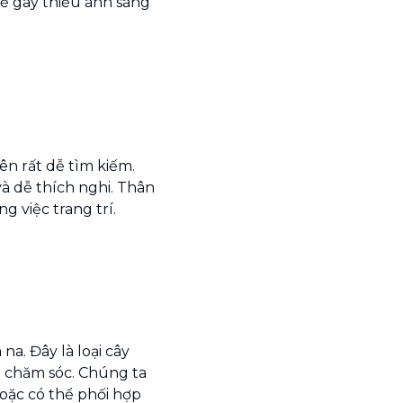
ẽ gây thiếu ánh sáng
ên rất dễ tìm kiếm.
và dễ thích nghi. Thân
g việc trang trí.
na. Đây là loại cây
ễ chăm sóc. Chúng ta
hoặc có thể phối hợp