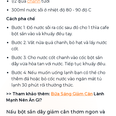
1/2 quả
chanh
tươi
300ml nước sôi ở nhiệt độ 80 - 90 độ C
Cách pha chế
Bước 1: Đổ nước sôi ra cốc sau đó cho 1 thìa cafe
bột sắn vào và khuấy đều tay.
Bước 2: Vắt nửa quả chanh, bỏ hạt và lấy nước
cốt.
Bước 3: Cho nước cốt chanh vào cốc bột sắn
dây vừa hòa tan với nước. Tiếp tục khuấy đều.
Bước 4: Nếu muốn uống lạnh bạn có thể cho
thêm đá hoặc bỏ cốc nước vào ngăn mát tủ
lạnh 30 phút rồi thưởng thức.
>> Tham khảo thêm:
Bữa Sáng Giảm Cân
Lành
Mạnh Nên Ăn Gì?
Nấu bột sắn dây giảm cân thơm ngon và