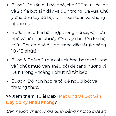
Bước 1: Chuẩn bị 1 nồi nhỏ, cho 500ml nước lọc
và 2 thìa bột sắn dây và đun trong lửa vừa. Chú
ý đảo đều tay để bột tan hoàn toàn và không
bị vón cục.
Bước 2: Sau khi hỗn hợp trong nồi sôi, vặn lửa
nhỏ và tiếp tục khuấy đều tay cho đến khi bột
chín. Bột chín sẽ ở tình trạng đặc sệt (khoảng
10 - 15 phút).
Bước 3: Thêm 2 thìa cafe đường hoặc mật ong
và 1 chút muối vani (nếu có) để tăng hương vị.
Đun trong khoảng 1 phút rồi tắt bếp.
Bước 4: Đổ hỗn hợp ra tô, để nguội bớt và
thưởng thức.
>> Xem thêm: [Giải Đáp]
Mật Ong Và Bột Sắn
Dây Có Kỵ Nhau Không
?
Bạn muốn chăm lo gia đình bằng những bữa ăn