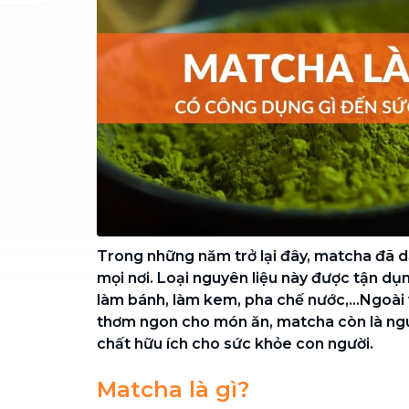
Chuyển nhà trọn gói, không lo dọn
dẹp nơi đi nơi đến
Vệ sinh công nghiệp
NEW
Vệ sinh chuyên nghiệp cho văn
phòng, nhà xưởng, công trình lớn
Trong những năm trở lại đây, matcha đã d
mọi nơi. Loại nguyên liệu này được tận dụ
làm bánh, làm kem, pha chế nước,...Ngoài 
thơm ngon cho món ăn, matcha còn là n
chất hữu ích cho sức khỏe con người.
Matcha là gì?