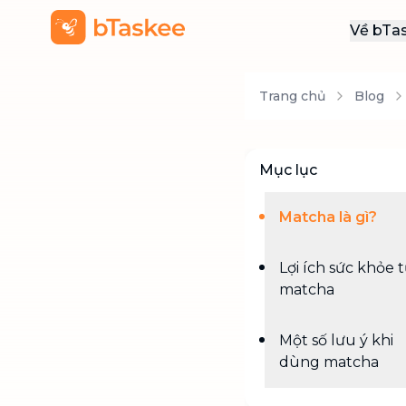
Về bTa
Giới
Trang chủ
Blog
Thôn
Khu
Tuy
Mục lục
Liên
Matcha là gì?
Lợi ích sức khỏe 
matcha
Một số lưu ý khi
dùng matcha