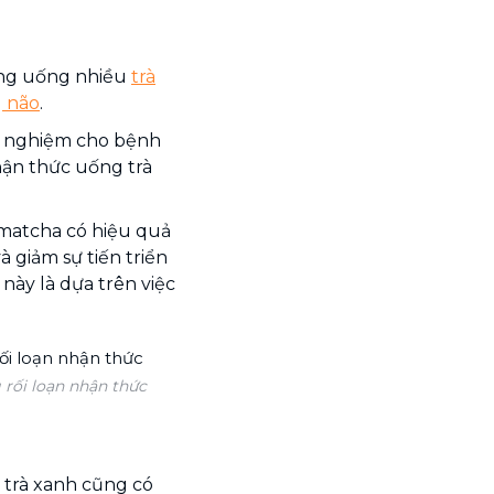
rằng uống nhiều
trà
 não
.
hử nghiệm cho bệnh
hận thức uống trà
 matcha có hiệu quả
à giảm sự tiến triển
này là dựa trên việc
 rối loạn nhận thức
ì trà xanh cũng có