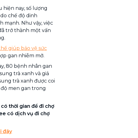
 hiện nay, số lượng
do chế độ dinh
h mạnh. Như vậy, việc
ã trở thành một vấn
g.
hể giúp bảo vệ sức
hợp gan nhiễm mỡ.
ày, 80 bệnh nhân gan
sung trà xanh và giả
ung trà xanh được coi
g độ men gan trong
có thời gian để đi chợ
e có dịch vụ đi chợ
i đây