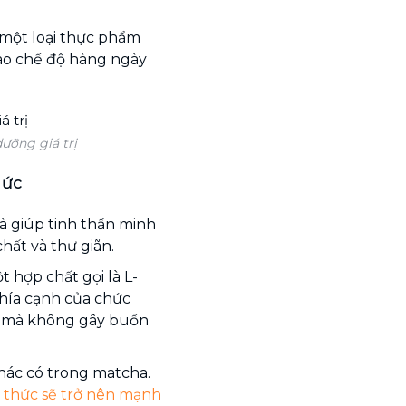
 một loại thực phẩm
ào chế độ hàng ngày
ưỡng giá trị
hức
à giúp tinh thần minh
hất và thư giãn.
t hợp chất gọi là L-
khía cạnh của chức
rí mà không gây buồn
khác có trong matcha.
 thức sẽ trở nên mạnh