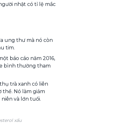
gười nhật có tỉ lệ mắc
a ung thư mà nó còn
u tim.
một báo cáo năm 2016,
hỏe bình thường tham
thụ trà xanh có liên
ơ thể. Nó làm giảm
iên và lớn tuổi.
sterol xấu