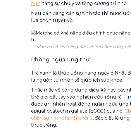
hơn
, tăng sự chú ý và tăng cường trí nhớ.
Nếu bạn đang cần sự tỉnh táo thì nước uố
lựa chọn tuyệt vời.
Matcha có khả năng điều chỉnh chức năng não,
Phòng ngừa ung thư
Trà xanh là thức uống hàng ngày ở Nhật B
là nguồn tự nhiên sẽ giúp ích sức khỏe.
Thắc mắc về công dụng diệu kỳ này, các n
thế giới bắt tay vào nghiên cứu rộng rãi. T
được ghi nhận hoạt động ngăn ngừa ung 
epigallocatechin gallate (EGCG) của nó.
Ch
chặn sự hình thành khối u
, đặc biệt là un
thực tràng.