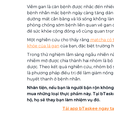
Viêm gan là căn bệnh được nhắc đến nhiều
bệnh nhân mắc bệnh ngày càng tăng dần 
dưỡng mất cân bằng và lối sống không làn
phòng chống sớm bệnh liên quan về gan đ
đề sức khỏe cộng đồng vô cùng quan trọn
Một nghiên cứu cho thấy rằng
matcha có t
khỏe của lá gan
của bạn, đặc biệt trường 
Trong thử nghiệm lâm sàng ngẫu nhiên n
nhiễm mỡ được chia thành hai nhóm là bổ 
dược. Theo kết quả nghiên cứu, nhóm bổ s
là phương pháp điều trị để làm giảm nồn
huyết thanh ở bệnh nhân.
Nhân tiện, nếu bạn là người bận rộn không 
mua những loại thực phẩm này. Tại bTaske
hộ, họ sẽ thay bạn làm nhiệm vụ đó.
Tải app bTaskee ngay tạ