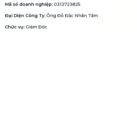
Mã số doanh nghiệp
:
0313723825
Đại Diện Công Ty
:
Ông Đỗ Đắc Nhân Tâm
Chức vụ
:
Giám Đốc
Hotline
:
1900 636 736
Hỗ trợ khách hàng
:
support@btaskee.com
Hỗ trợ doanh nghiệp
:
btaskee4biz.vn@btaskee.com
Việt Nam
Hỗ trợ
Liên hệ
Khiếu nại
Công ty