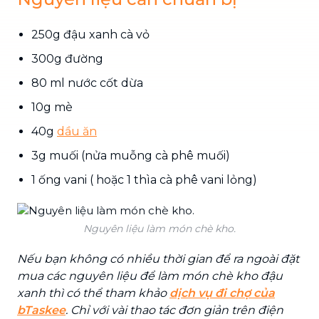
250g đậu xanh cà vỏ
300g đường
80 ml nước cốt dừa
10g mè
40g
dầu ăn
3g muối (nửa muỗng cà phê muối)
1 ống vani ( hoặc 1 thìa cà phê vani lỏng)
Nguyên liệu làm món chè kho.
Nếu bạn không có nhiều thời gian để ra ngoài đặt
mua các nguyên liệu để làm món chè kho đậu
xanh thì có thể tham khảo
dịch vụ đi chợ của
bTaskee
. Chỉ với vài thao tác đơn giản trên điện