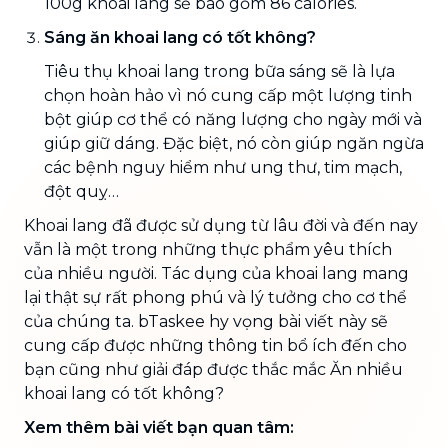
100g khoai lang sẽ bao gồm 86 calories.
Sáng ăn khoai lang có tốt không?
Tiêu thụ khoai lang trong bữa sáng sẽ là lựa
chọn hoàn hảo vì nó cung cấp một lượng tinh
bột giúp cơ thể có năng lượng cho ngày mới và
giúp giữ dáng. Đặc biệt, nó còn giúp ngăn ngừa
các bệnh nguy hiểm như ung thư, tim mạch,
đột quỵ…
Khoai lang đã được sử dụng từ lâu đời và đến nay
vẫn là một trong những thực phẩm yêu thích
của nhiều người. Tác dụng của khoai lang mang
lại thật sự rất phong phú và lý tưởng cho cơ thể
của chúng ta. bTaskee hy vọng bài viết này sẽ
cung cấp được những thông tin bổ ích đến cho
bạn cũng như giải đáp được thắc mắc Ăn nhiều
khoai lang có tốt không?
Xem thêm bài viết bạn quan tâm: