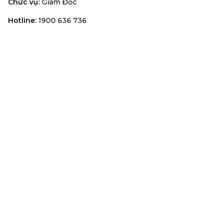
Chức vụ
:
Giám Đốc
Hotline
:
1900 636 736
Hỗ trợ khách hàng
:
support@btaskee.com
Hỗ trợ doanh nghiệp
:
btaskee4biz.vn@btaskee.com
Việt Nam
Hỗ trợ
Liên hệ
Khiếu nại
Công ty
Về bTaskee
Liên hệ
Tuyển dụng
Câu chuyện người giúp
việc