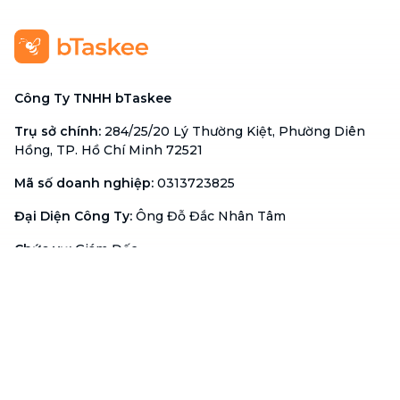
Công Ty TNHH bTaskee
Trụ sở chính
:
284/25/20 Lý Thường Kiệt, Phường Diên
Hồng, TP. Hồ Chí Minh 72521
Mã số doanh nghiệp
:
0313723825
Đại Diện Công Ty
:
Ông Đỗ Đắc Nhân Tâm
Chức vụ
:
Giám Đốc
Hotline
:
1900 636 736
Hỗ trợ khách hàng
:
support@btaskee.com
Hỗ trợ doanh nghiệp
:
btaskee4biz.vn@btaskee.com
Việt Nam
Hỗ trợ