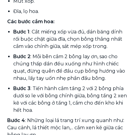
Mút xốp.
Đĩa, lọ hoa.
Các bước cắm hoa:
Bước 1
: Cắt miếng xốp vừa đủ, dán băng dính
rồi buộc chặt giữa đĩa, chọn bông thẳng nhất
cắm vào chính giữa, sát mép xốp trong.
Bước 2
: Mỗi bên cắm 2 bông lay ơn, sao cho
chúng thấp dần đều xuống như hình chiếc
quạt, đừng quên để đầu cụp bông hướng vào
nhau, lấy tay uốn nhẹ phần đầu bông.
Bước 3
: Tiến hành cắm tầng 2 với 2 bông phía
dưới so le với bông chính giữa, bông tầng 2 xen
kẽ với các bông ở tầng 1, cắm cho đến kho khi
hết hoa.
Bước 4
: Những loại lá trang trí xung quanh như:
Cau cảnh, lá thiết mộc lan,... cắm xen kẽ giữa các
bông lay ơn.