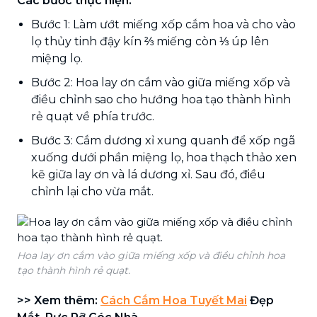
Các bước thực hiện:
Bước 1: Làm ướt miếng xốp cắm hoa và cho vào
lọ thủy tinh đậy kín ⅔ miếng còn ⅓ úp lên
miệng lọ.
Bước 2: Hoa lay ơn cắm vào giữa miếng xốp và
điều chỉnh sao cho hướng hoa tạo thành hình
rẻ quạt về phía trước.
Bước 3: Cắm dương xỉ xung quanh để xốp ngã
xuống dưới phần miệng lọ, hoa thạch thảo xen
kẽ giữa lay ơn và lá dương xỉ. Sau đó, điều
chỉnh lại cho vừa mắt.
Hoa lay ơn cắm vào giữa miếng xốp và điều chỉnh hoa
tạo thành hình rẻ quạt.
>> Xem thêm:
Cách Cắm Hoa Tuyết Mai
Đẹp