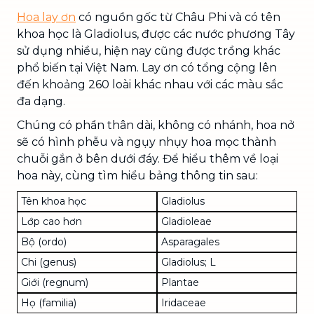
Hoa lay ơn
có nguồn gốc từ Châu Phi và có tên
khoa học là Gladiolus, được các nước phương Tây
sử dụng nhiều, hiện nay cũng được trồng khác
phổ biến tại Việt Nam. Lay ơn có tổng cộng lên
đến khoảng 260 loài khác nhau với các màu sắc
đa dạng.
Chúng có phần thân dài, không có nhánh, hoa nở
sẽ có hình phễu và ngụy nhụy hoa mọc thành
chuỗi gắn ở bên dưới đáy. Để hiểu thêm về loại
hoa này, cùng tìm hiểu bảng thông tin sau:
Tên khoa học
Gladiolus
Lớp cao hơn
Gladioleae
Bộ (ordo)
Asparagales
Chi (genus)
Gladiolus; L
Giới (regnum)
Plantae
Họ (familia)
Iridaceae