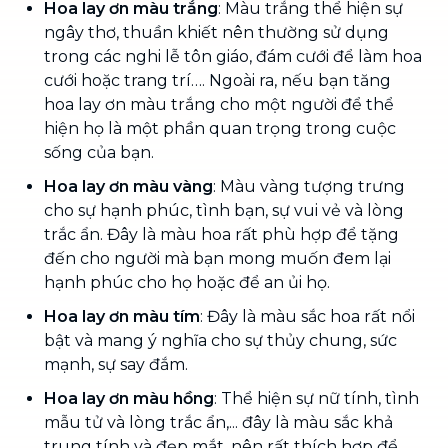
Hoa lay ơn màu trắng
: Màu trắng thể hiện sự
ngây thơ, thuần khiết nên thường sử dụng
trong các nghi lễ tôn giáo, đám cưới để làm hoa
cưới hoặc trang trí…. Ngoài ra, nếu bạn tăng
hoa lay ơn màu trắng cho một người để thể
hiện họ là một phần quan trọng trong cuộc
sống của bạn.
Hoa lay ơn màu vàng
: Màu vàng tượng trưng
cho sự hạnh phúc, tình bạn, sự vui vẻ và lòng
trắc ẩn. Đây là màu hoa rất phù hợp để tặng
đến cho người mà bạn mong muốn đem lại
hạnh phúc cho họ hoặc để an ủi họ.
Hoa lay ơn màu tím
: Đây là màu sắc hoa rất nổi
bật và mang ý nghĩa cho sự thủy chung, sức
mạnh, sự say đắm.
Hoa lay ơn màu hồng
: Thể hiện sự nữ tính, tình
mẫu tử và lòng trắc ẩn,... đây là màu sắc khả
trung tính và đẹp mắt, nên rất thích hợp để