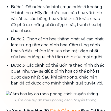
Bước 1: Đổ nước vào bình, mực nước ở khoảng
⅔ bình hoa. Hãy đo chiều cao của hoa với bình
và cắt tỉa các bông hoa với kích cỡ khác nhau
để phô ra những phần đẹp nhất, tránh hoa bị
che nhau.
Bước 2: Chọn cành hoa thẳng nhất và cao nhất
làm trung tâm cho bình hoa. Cắm từng cành
hoa và điều chỉnh làm sao cho mặt đẹp nhất
của hoa hướng ra chỗ tầm nhìn của mọi người.
Bước 3: Các cành có thể uốn ra theo hình chiếc
quạt, như vậy sẽ giúp bình hoa có thể phô ra
được đẹp nhất. Sau khi cắm xong, chắc hẳn
bạn đã có được cho mình thành quả tuyệt vời.
Cắm hoa lay ơn theo phong cách truyền thống
>> Xem thêm: Học 10
Cách Cắm Hoa
Đẹp Cơ Bản