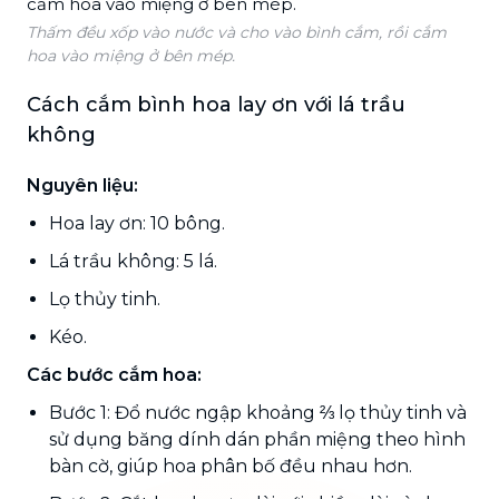
Thấm đều xốp vào nước và cho vào bình cắm, rồi cắm
hoa vào miệng ở bên mép.
Cách cắm bình hoa lay ơn với lá trầu
không
Nguyên liệu:
Hoa lay ơn: 10 bông.
Lá trầu không: 5 lá.
Lọ thủy tinh.
Kéo.
Các bước cắm hoa:
Bước 1: Đổ nước ngập khoảng ⅔ lọ thủy tinh và
sử dụng băng dính dán phần miệng theo hình
bàn cờ, giúp hoa phân bố đều nhau hơn.