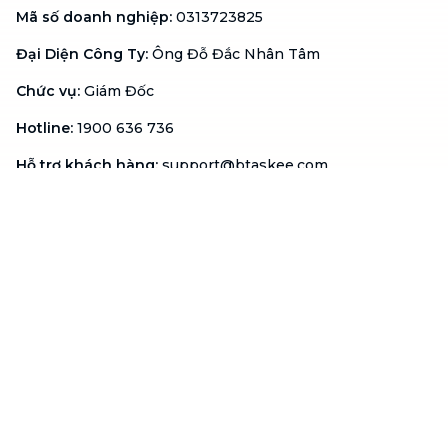
Mã số doanh nghiệp
:
0313723825
Đại Diện Công Ty
:
Ông Đỗ Đắc Nhân Tâm
Chức vụ
:
Giám Đốc
Hotline
:
1900 636 736
Hỗ trợ khách hàng
:
support@btaskee.com
Hỗ trợ doanh nghiệp
:
btaskee4biz.vn@btaskee.com
Việt Nam
Hỗ trợ
Liên hệ
Khiếu nại
Công ty