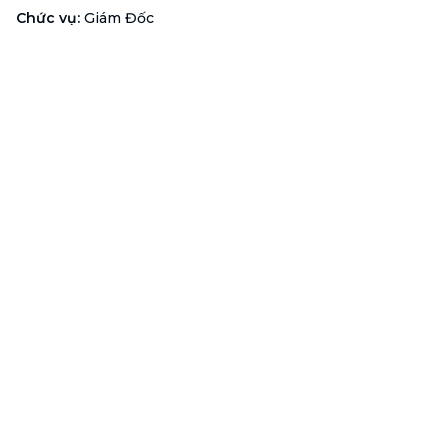
Chức vụ
:
Giám Đốc
Hotline
:
1900 636 736
Hỗ trợ khách hàng
:
support@btaskee.com
Hỗ trợ doanh nghiệp
:
btaskee4biz.vn@btaskee.com
Việt Nam
Hỗ trợ
Liên hệ
Khiếu nại
Công ty
Về bTaskee
Liên hệ
Tuyển dụng
Câu chuyện người giúp
việc