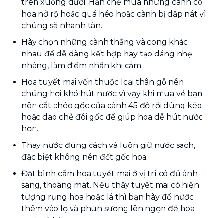
trên xuống dưới. Hạn chế mua những cành có
hoa nở rộ hoặc quá héo hoặc cành bị dập nát vì
chúng sẽ nhanh tàn.
Hãy chọn những cành thẳng và cong khác
nhau để dễ dàng kết hợp hay tạo dáng nhẹ
nhàng, làm điểm nhấn khi cắm.
Hoa tuyết mai vốn thuộc loại thân gỗ nên
chúng hơi khó hút nước vì vậy khi mua về bạn
nên cắt chéo gốc của cành 45 độ rồi dùng kéo
hoặc dao chẻ đôi gốc để giúp hoa dễ hút nước
hơn.
Thay nước đúng cách và luôn giữ nước sạch,
đặc biệt không nên đốt gốc hoa.
Đặt bình cắm hoa tuyết mai ở vị trí có đủ ánh
sáng, thoáng mát. Nếu thấy tuyết mai có hiện
tượng rụng hoa hoặc lá thì bạn hãy đổ nước
thêm vào lọ và phun sương lên ngọn để hoa