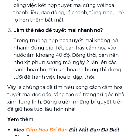
bằng việc kết hợp tuyết mai cùng với hoa
thanh liễu, đào đông, lá chanh, tùng nho,... để
lọ hơn thêm bắt mắt.
Làm thế nào để tuyết mai nhanh nở?
Trong trường hợp hoa tuyết mai không nở
nhanh đúng dịp Tết, bạn hãy cắm hoa vào
nước ấm khoảng 40 độ. Đồng thời, bạn nên
nhớ xịt phun sương mỗi ngày 2 lần lên các
cành hoa cho đến khi hoa nở bung thì dừng
tưới để tránh việc hoa bị dập, thối.
Vậy là chúng ta đã tìm hiểu xong cách cắm hoa
tuyết mai độc đáo, sáng tạo để trang trí góc nhà
xinh lung linh. Đừng quên những bí quyết trên
để giữ hoa tươi lâu hơn nhé!
Xem thêm:
Mẹo
Cắm Hoa Để Bàn
Bắt Mắt Bạn Đã Biết