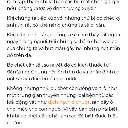
rậm rạp, thậm chí là trên các bề mặt chăn, ga, gối
nếu không được vệ sinh thường xuyên.
Khi chúng ta tiếp xúc với những thứ bị bọ chét ký
sinh thì rất có khả năng chúng ta sẽ bị cắn.
Khi bị bọ chét cắn, chúng ta sẽ cảm thấy rất ngứa
ngáy trong người. Bởi chúng sẽ bám chặt vào da
của chúng ta và hút máu gây nổi những nốt mẩn
đỏ trên da.
Bọ chét cắn sẽ tạo ra vết đỏ có kích thước từ 1
đến 2mm. Chúng nổi lên trên da và phần đỉnh có
nốt sần và đôi khi có mụn nước.
Không những thế, bọ chét còn đóng vai trò như
một trung gian truyền những loại bệnh từ các
loài động vật như
dịch hạch ở chuột
, sán dây ở
chó, mèo cho con người. Vì vậy, bạn cần phải biết
khi bị bọ chét cắn phải làm sao để biết được triệu
chứng.