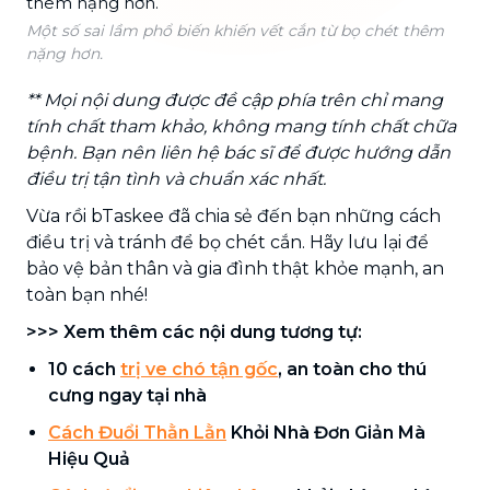
Một số sai lầm phổ biến khiến vết cắn từ bọ chét thêm
nặng hơn.
** Mọi nội dung được đề cập phía trên chỉ mang
tính chất tham khảo, không mang tính chất chữa
bệnh. Bạn nên liên hệ bác sĩ để được hướng dẫn
điều trị tận tình và chuẩn xác nhất.
Vừa rồi bTaskee đã chia sẻ đến bạn những cách
điều trị và tránh để bọ chét cắn. Hãy lưu lại để
bảo vệ bản thân và gia đình thật khỏe mạnh, an
toàn bạn nhé!
>>> Xem thêm các nội dung tương tự:
10 cách
trị ve chó tận gốc
, an toàn cho thú
cưng ngay tại nhà
Cách Đuổi Thằn Lằn
Khỏi Nhà Đơn Giản Mà
Hiệu Quả