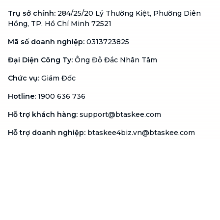
Trụ sở chính
:
284/25/20 Lý Thường Kiệt, Phường Diên
Hồng, TP. Hồ Chí Minh 72521
Mã số doanh nghiệp
:
0313723825
Đại Diện Công Ty
:
Ông Đỗ Đắc Nhân Tâm
Chức vụ
:
Giám Đốc
Hotline
:
1900 636 736
Hỗ trợ khách hàng
:
support@btaskee.com
Hỗ trợ doanh nghiệp
:
btaskee4biz.vn@btaskee.com
Việt Nam
Hỗ trợ
Liên hệ
Khiếu nại