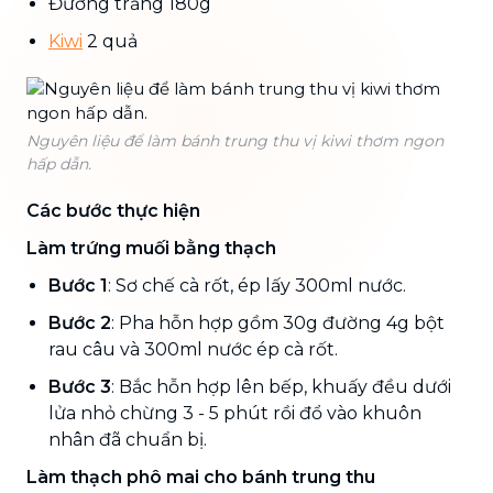
Đường trắng 180g
Kiwi
2 quả
Nguyên liệu để làm bánh trung thu vị kiwi thơm ngon
hấp dẫn.
Các bước thực hiện
Làm trứng muối bằng thạch
Bước 1
: Sơ chế cà rốt, ép lấy 300ml nước.
Bước 2
: Pha hỗn hợp gồm 30g đường 4g bột
rau câu và 300ml nước ép cà rốt.
Bước 3
: Bắc hỗn hợp lên bếp, khuấy đều dưới
lửa nhỏ chừng 3 - 5 phút rồi đổ vào khuôn
nhân đã chuẩn bị.
Làm thạch phô mai cho bánh trung thu