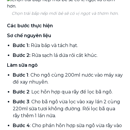
Chọn trái bắp nếp mới bẻ sẽ có vị ngọt và thơm hơn.
Các bước thực hiện
Sơ chế nguyên liệu
Bước 1:
Rửa bắp và tách hạt.
Bước 2:
Rửa sạch lá dứa rồi cắt khúc.
Làm sữa ngô
Bước 1
: Cho ngô cùng 200ml nước vào máy xay
để xay nhuyễn.
Bước 2
: Lọc hỗn hợp qua rây để lọc bã ngô.
Bước 3
: Cho bã ngô vừa lọc vào xay lần 2 cùng
220ml sữa tươi không đường. Rồi lọc bã qua
rây thêm 1 lần nữa.
Bước 4
: Cho phần hỗn hợp sữa ngô vừa rây vào