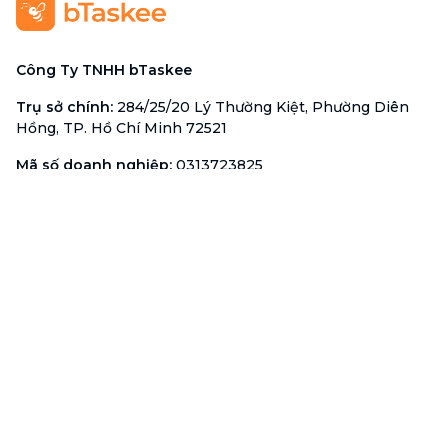
Công Ty TNHH bTaskee
Trụ sở chính
:
284/25/20 Lý Thường Kiệt, Phường Diên
Hồng, TP. Hồ Chí Minh 72521
Mã số doanh nghiệp
:
0313723825
Đại Diện Công Ty
:
Ông Đỗ Đắc Nhân Tâm
Chức vụ
:
Giám Đốc
Hotline
:
1900 636 736
Hỗ trợ khách hàng
:
support@btaskee.com
Hỗ trợ doanh nghiệp
:
btaskee4biz.vn@btaskee.com
Việt Nam
Hỗ trợ
Liên hệ
Khiếu nại