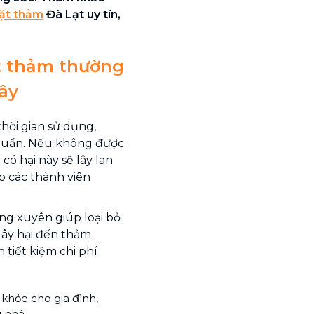
iặt thảm
Đà Lạt uy tín,
t thảm thường
ây
hời gian sử dụng,
 khuẩn. Nếu không được
có hại này sẽ lây lan
o các thành viên
ng xuyên giúp loại bỏ
gây hại đến thảm
tiết kiệm chi phí