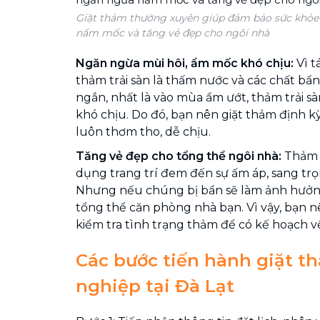
Giặt thảm thường xuyên giúp đảm bảo sức khỏe 
nấm mốc và tăng vẻ đẹp cho ngôi nhà
Ngăn ngừa mùi hôi, ẩm mốc khó chịu:
Vì 
thảm trải sàn là thấm nước và các chất bẩn
ngắn, nhất là vào mùa ẩm ướt, thảm trải sà
khó chịu. Do đó, bạn nên giặt thảm định k
luôn thơm tho, dễ chịu.
Tăng vẻ đẹp cho tổng thể ngôi nhà:
Thảm t
dụng trang trí đem đến sự ấm áp, sang trọ
Nhưng nếu chúng bị bẩn sẽ làm ảnh hưở
tổng thể căn phòng nhà bạn. Vì vậy, bạn n
kiểm tra tình trạng thảm để có kế hoạch v
Các bước tiến hành giặt 
nghiệp tại Đà Lạt