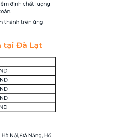
kiểm định chất lượng
toán.
àn thành trên ứng
 tại Đà Lạt
VND
VND
VND
VND
VND
i Hà Nội, Đà Nẵng, Hồ