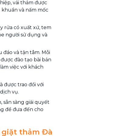
hiệp, vải thảm được
 vi khuẩn và nấm mốc
ẩy rửa có xuất xứ, tem
ỏe người sử dụng và
 đáo và tận tâm. Mỗi
, được đào tạo bài bản
làm việc với khách
 được trao đổi với
dịch vụ.
 sẵn sàng giải quyết
ng để đưa đến cho
ụ giặt thảm Đà