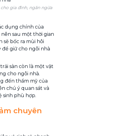
cho gia đình, ngăn ngừa
tác dụng chính của
 nên sau một thời gian
n sẽ bốc ra mùi hôi
ỳ để giữ cho ngôi nhà
rải sàn còn là một vật
ng cho ngôi nhà.
ng đến thẩm mỹ của
ên chú ý quan sát và
ệ sinh phù hợp.
thảm chuyên