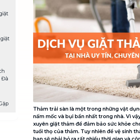
Chuyển nhà trọn gói, không lo dọn
dẹp nơi đi nơi đến
giặt
Vệ sinh công nghiệp
NEW
Vệ sinh chuyên nghiệp cho văn
phòng, nhà xưởng, công trình lớn
giặt
ch
m Đà
Gặp
Thảm trải sàn là một trong những vật dụn
nấm mốc và bụi bẩn nhất trong nhà. Vì vậ
xuyên giặt thảm để đảm bảo sức khỏe cho
tuổi thọ của thảm. Tuy nhiên để vệ sinh 
bạn sẽ phải bỏ ra rất nhiều thời gian và 