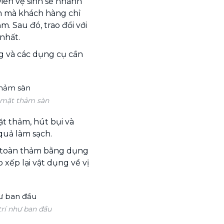
viên vệ sinh sẽ nhanh
m mà khách hàng chỉ
m. Sau đó, trao đổi với
nhất.
g và các dụng cụ cần
 mặt thảm sàn
ặt thảm, hút bụi và
quả làm sạch.
n toàn thảm bằng dụng
 xếp lại vật dụng về vị
trí như ban đầu