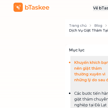
Về bTa
Giới
Trang chủ
Blog
Thôn
Dịch Vụ Giặt Thảm Tạ
Khu
Tuy
Mục lục
Liên
Khuyến khích bạ
nên giặt thảm
thường xuyên vì
những lý do sau 
Các bước tiến hà
giặt thảm chuyê
nghiệp tại Đà Lạt