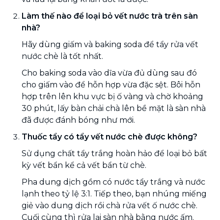
Làm thế nào để loại bỏ vết nước trà trên sàn
nhà?
Hãy dùng giấm và baking soda để tẩy rửa vết
nước chè là tốt nhất.
Cho baking soda vào dĩa vừa đủ dùng sau đó
cho giấm vào để hỗn hợp vừa đặc sệt. Bôi hỗn
hợp trên lên khu vực bị ố vàng và chờ khoảng
30 phút, lấy bàn chải chà lên bề mặt là sàn nhà
đã được đánh bóng như mới.
Thuốc tẩy có tẩy vết nước chè được không?
Sử dụng chất tẩy trắng hoàn hảo để loại bỏ bất
kỳ vết bẩn kể cả vết bẩn từ chè.
Pha dung dịch gồm có nước tẩy trắng và nước
lạnh theo tỷ lệ 3:1. Tiếp theo, bạn nhúng miếng
giẻ vào dung dịch rồi chà rửa vết ố nước chè.
Cuối cùng thì rửa lại sàn nhà bằng nước ấm.