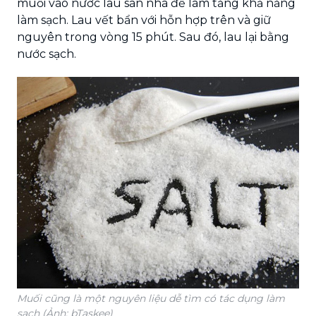
muối vào nước lau sàn nhà để làm tăng khả năng
làm sạch. Lau vết bẩn với hỗn hợp trên và giữ
nguyên trong vòng 15 phút. Sau đó, lau lại bằng
nước sạch.
Muối cũng là một nguyên liệu dễ tìm có tác dụng làm
sạch (Ảnh: bTaskee)