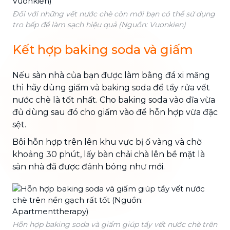
Đối với những vết nước chè còn mới bạn có thể sử dụng
tro bếp để làm sạch hiệu quả (Nguồn: Vuonkien)
Kết hợp baking soda và giấm
Nếu sàn nhà của bạn được làm bằng đá xi măng
thì hãy dùng giấm và baking soda để tẩy rửa vết
nước chè là tốt nhất. Cho baking soda vào dĩa vừa
đủ dùng sau đó cho giấm vào để hỗn hợp vừa đặc
sệt.
Bôi hỗn hợp trên lên khu vực bị ố vàng và chờ
khoảng 30 phút, lấy bàn chải chà lên bề mặt là
sàn nhà đã được đánh bóng như mới.
Hỗn hợp baking soda và giấm giúp tẩy vết nước chè trên