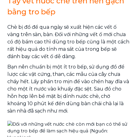
Tẩy vết nước chè trên nền gạch
bằng tro bếp
Chè bị đổ để qua ngày sẽ xuất hiện các vết ố
vàng trên sàn, bàn. Đối với những vết ố mới chưa
có độ bám cao thì dùng tro bếp cũng là một cách
rất hiệu quả do tính ma sát của trong bếp sẽ
đánh bay các vết ố dễ dàng.
Bạn nên chuẩn bị một ít tro bếp, sử dụng đồ để
lược các vật cứng, than, các mẫu của cây chưa
cháy hết. Lấy phần tro mịn để vào chén hay đĩa và
cho một ít nước vào khuấy đặc sệt. Sau đó cho
hỗn hợp lên bề mặt bị dính nước chè, chờ
khoảng 10 phút kế đến dùng bàn chải chà lại là
sàn nhà đã sạch như mới.