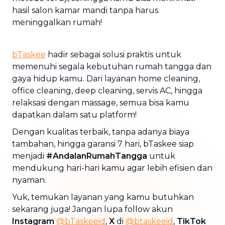
hasil salon kamar mandi tanpa harus
meninggalkan rumah!
bTaskee
hadir sebagai solusi praktis untuk
memenuhi segala kebutuhan rumah tangga dan
gaya hidup kamu. Dari layanan home cleaning,
office cleaning, deep cleaning, servis AC, hingga
relaksasi dengan massage, semua bisa kamu
dapatkan dalam satu platform!
Dengan kualitas terbaik, tanpa adanya biaya
tambahan, hingga garansi 7 hari, bTaskee siap
menjadi
#AndalanRumahTangga
untuk
mendukung hari-hari kamu agar lebih efisien dan
nyaman.
Yuk, temukan layanan yang kamu butuhkan
sekarang juga! Jangan lupa follow akun
Instagram
@bTaskeeid
,
X
di
@btaskeeid
,
TikTok