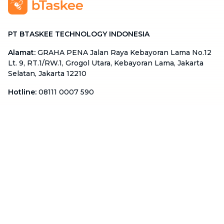
PT BTASKEE TECHNOLOGY INDONESIA
Alamat
:
GRAHA PENA Jalan Raya Kebayoran Lama No.12
Lt. 9, RT.1/RW.1, Grogol Utara, Kebayoran Lama, Jakarta
Selatan, Jakarta 12210
Hotline
:
08111 0007 590
Email
:
cs.id@btaskee.com
Indonesia
Perusahaan
Tentang Kami
Hubungi Kami
Blog