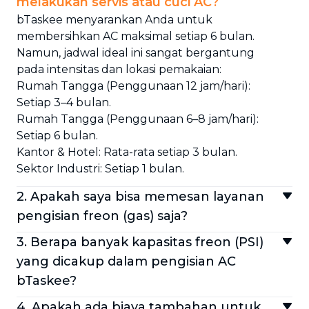
melakukan servis atau cuci AC?
bTaskee menyarankan Anda untuk
membersihkan AC maksimal setiap 6 bulan.
Namun, jadwal ideal ini sangat bergantung
pada intensitas dan lokasi pemakaian:
Rumah Tangga (Penggunaan 12 jam/hari):
Setiap 3–4 bulan.
Rumah Tangga (Penggunaan 6–8 jam/hari):
Setiap 6 bulan.
Kantor & Hotel: Rata-rata setiap 3 bulan.
Sektor Industri: Setiap 1 bulan.
2. Apakah saya bisa memesan layanan
pengisian freon (gas) saja?
Tidak bisa. Layanan pengisian freon hanya
3. Berapa banyak kapasitas freon (PSI)
tersedia sebagai menu tambahan (add-on)
yang dicakup dalam pengisian AC
yang digabungkan dengan paket
bTaskee?
pembersihan AC. Layanan ini tidak dapat
Layanan standar kami mencakup pengisian
dipesan secara terpisah.
4. Apakah ada biaya tambahan untuk