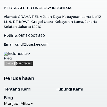
opsi layanan tambahan saat melakukan
pemesanan di aplikasi.
PT BTASKEE TECHNOLOGY INDONESIA
Alamat
:
GRAHA PENA Jalan Raya Kebayoran Lama No.12
Lt. 9, RT.1/RW.1, Grogol Utara, Kebayoran Lama, Jakarta
Selatan, Jakarta 12210
Hotline
:
08111 0007 590
Email
:
cs.id@btaskee.com
Indonesia
Perusahaan
Tentang Kami
Hubungi Kami
Blog
Menjadi Mitra