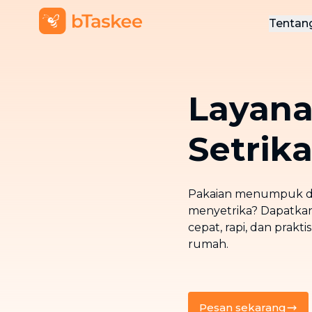
Tentan
Ten
Hub
Layan
Setrik
Pakaian menumpuk da
menyetrika? Dapatkan
cepat, rapi, dan prakt
rumah.
Pesan sekarang