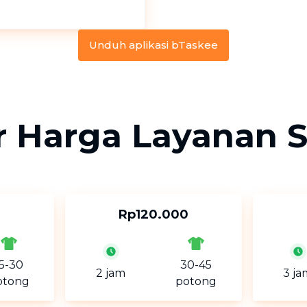
Unduh aplikasi bTaskee
r Harga Layanan S
Rp120.000
15-30
30-45
2 jam
3 ja
otong
potong