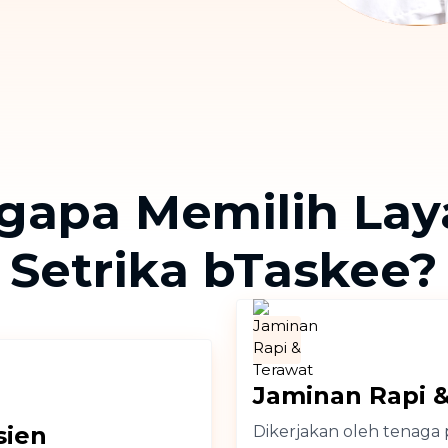
Cuci Sofa & Kasur
Layanan pembersihan sofa, kasur,
gorden, dan karpet profesional
Pindahan Rumah
Layanan pindahan dan relokasi
rumah secara menyeluruh
gapa Memilih Lay
Setrika bTaskee?
Jaminan Rapi 
sien
Dikerjakan oleh tenaga p