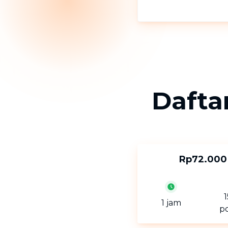
Dafta
Rp72.000
1 jam
p