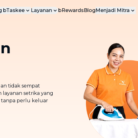
g bTaskee
Layanan
bRewards
Blog
Menjadi Mitra
tang Kami
Menjadi Task
LAYANAN POPULER
ungi Kami
Menjadi Vend
Layanan yang paling dicintai di
an
bTaskee
bInstant
a
Layanan kebersihan untuk
pekerjaan rumah tangga ringan, tiba
dalam 15 menit
n tidak sempat
Pembersihan Rumah (On-Demand)
 layanan setrika yang
Layanan pembersihan rumah
is tanpa perlu keluar
profesional
Pembersihan Mendalam
Pembersihan mendalam dan
menyeluruh untuk rumah Anda