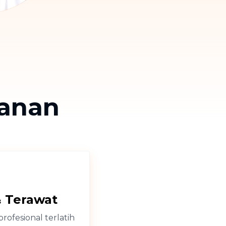
Thailand
Việt Nam
anan
& Terawat
rofesional terlatih