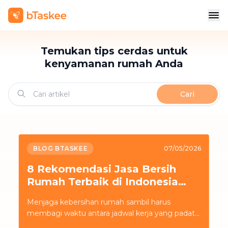
Temukan tips cerdas untuk
kenyamanan rumah Anda
Cari
BLOG BTASKEE
07/05/2026
8 Rekomendasi Jasa Bersih
Rumah Terbaik di Indonesia
dan Tips Memilihnya
Menjaga kebersihan rumah sambil harus
membagi waktu antara jadwal kerja yang padat
dan komitmen bisnis seringkali menguras