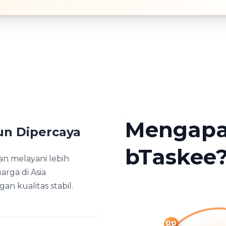
Mengap
un Dipercaya
bTaskee
n melayani lebih
uarga di Asia
n kualitas stabil.