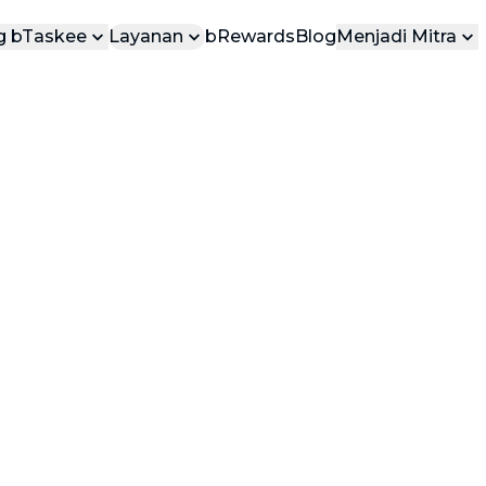
g bTaskee
Layanan
bRewards
Blog
Menjadi Mitra
tang Kami
Menjadi Task
LAYANAN POPULER
ungi Kami
Menjadi Vend
Layanan yang paling dicintai di
bTaskee
bInstant
api Tumpuka
Layanan kebersihan untuk
pekerjaan rumah tangga ringan, tiba
dalam 15 menit
 Rumah Tang
Pembersihan Rumah (On-Demand)
Layanan pembersihan rumah
profesional
Pembersihan Mendalam
keluarga.
Pembersihan mendalam dan
bersihan rumah Anda.
menyeluruh untuk rumah Anda