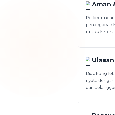
Aman &
Perlindungan 
penanganan k
untuk ketenan
Ulasan 
Didukung lebi
nyata dengan r
dari pelangga