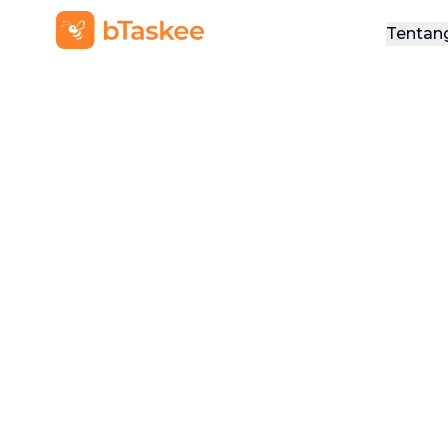
Tentan
Ten
Hub
Lelah Had
Pekerjaan
Nikmati waktu berkualitas bersama 
Biarkan bTaskee yang menangani ke