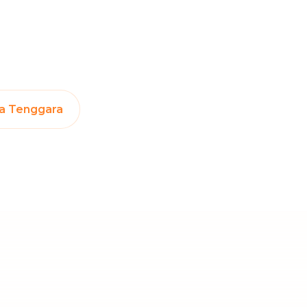
Cuci Sofa & Kasur
Layanan pembersihan sofa, kasur,
gorden, dan karpet profesional
Pindahan Rumah
Layanan pindahan dan relokasi
rumah secara menyeluruh
ia Tenggara