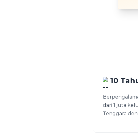
10 Tah
Berpengalama
dari 1 juta kel
Tenggara denga