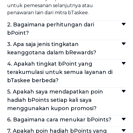
untuk pemesanan selanjutnya atau
penawaran lain dari mitra bTaskee.
2. Bagaimana perhitungan dari
bPoint?
Setiap Rp10.000 sama dengan 1 bPoint.
3. Apa saja jenis tingkatan
Sesuai dengan peringkat saat ini, Anda akan
keanggotana dalam bRewards?
mendapatkan pengganda yang berbeda
bRewards mempunyai 4 tingkat
untuk setiap tingkatan yang Anda dapatkan
4. Apakah tingkat bPoint yang
keanggotaan:
(Silver, Gold, dan Platinum).
terakumulasi untuk semua layanan di
Member: > 0 bPoints
bTaskee berbeda?
Silver: > 200 bPoints
Program bRewards diterapkan secara sama
Gold: > 600 bPoints
5. Apakah saya mendapatkan poin
untuk semua layanan di bTaskee. Poin yang
Platinum: > 3000 bPoints
hadiah bPoints setiap kali saya
terakumulasi yang digunakan untuk
Peringkat Anda akan meningkat berdasarkan
menggunakan kupon promosi?
peringkat keanggotaan adalah sama.
poin yang Anda kumpulkan. Setiap peringkat
Ya! Namun, poin bPoints yang terakumulasi
akan memiliki benefit tersendiri, tergantung
6. Bagaimana cara menukar bPoints?
akan dihitung berdasarkan pengeluaran
pada peringkat yang Anda dapatkan.
Untuk menukar bPoints menjadi bRewards,
untuk menggunakan layanan dan tidak
7. Apakah poin hadiah bPoints yang