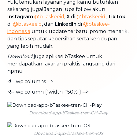
Yuk, temukan layanan yang kamu butuhkan
sekarang juga! Jangan lupa follow akun
Instagram
@bTaskeeid
,
X
di
@btaskeeid
,
TikTok
di
@btaskeeid
, dan
LinkedIn
di
@btaskee-
indonesia
untuk update terbaru, promo menarik,
dan tips seputar kebersihan serta kehidupan
yang lebih mudah.
Download
juga aplikasi bTaskee untuk
mendapatkan layanan praktis langsung dari
hpmu!
<!-- wp:columns -->
<!-- wp:column {"width":"50%"} -->
Download-app-bTaskee-tren-CH-Play
Download-app-bTaskee-tren-iOS