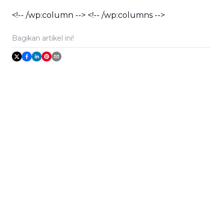
<!-- /wp:column --> <!-- /wp:columns -->
Bagikan artikel ini!