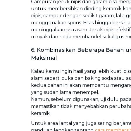
Campuran jeruk nipis dan garam bisa menjad
untuk membersihkan dinding keramik kama
nipis, campur dengan sedikit garam, lalu 
menggunakan spons. Bilas hingga bersih a
meninggalkan sisa asam. Jeruk nipis efek
minyak dan noda membandel sekaligus me
6. Kombinasikan Beberapa Bahan un
Maksimal
Kalau kamu ingin hasil yang lebih kuat, 
alami seperti cuka dan baking soda atau asa
kedua bahan ini akan membantu mengang
yang sudah lama menempel.
Namun, sebelum digunakan, uji dulu pada
memastikan tidak menyebabkan perubah
keramik.
Untuk area lantai yang juga sering berjamu
panduan lengkap tentang
cara membersih