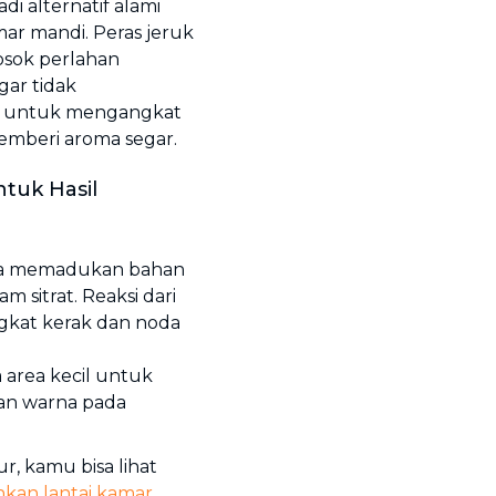
i alternatif alami
r mandi. Peras jeruk
gosok perlahan
gar tidak
tif untuk mengangkat
mberi aroma segar.
tuk Hasil
bisa memadukan bahan
m sitrat. Reaksi dari
kat kerak dan noda
 area kecil untuk
an warna pada
r, kamu bisa lihat
kan lantai kamar