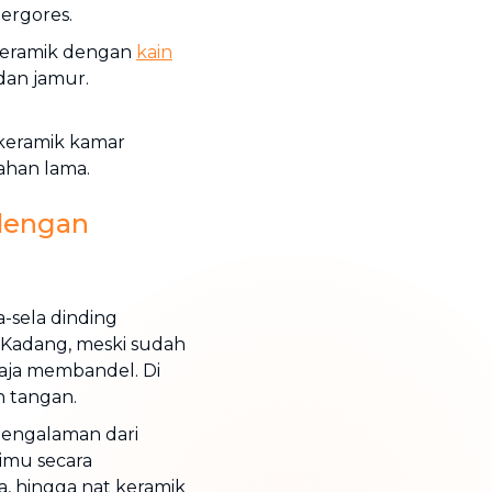
ergores.
keramik dengan
kain
dan jamur.
 keramik kamar
ahan lama.
dengan
-sela dinding
Kadang, meski sudah
 saja membandel. Di
n tangan.
pengalaman dari
imu secara
ca, hingga nat keramik