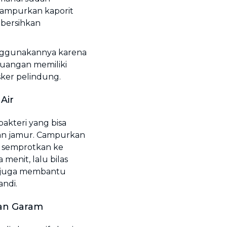
Campurkan kaporit
mbersihkan
nggunakannya karena
ruangan memiliki
sker pelindung.
Air
bakteri yang bisa
n jamur. Campurkan
u semprotkan ke
menit, lalu bilas
a juga membantu
ndi.
dan Garam