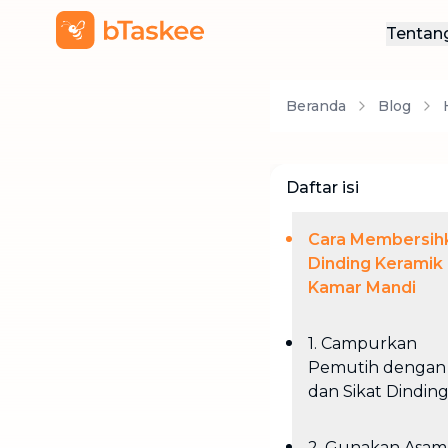
Tentan
Ten
Beranda
Blog
Hub
Daftar isi
Cara Membersih
Dinding Keramik
Kamar Mandi
1. Campurkan
Pemutih dengan 
dan Sikat Dindin
2. Gunakan Asam