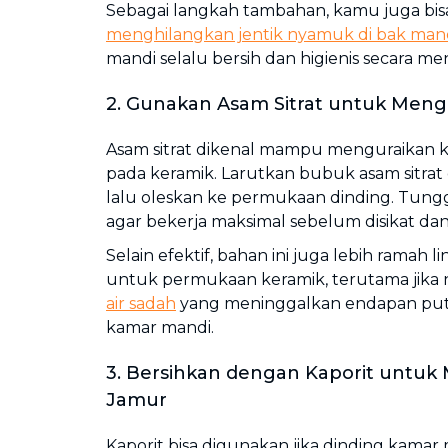
Sebagai langkah tambahan, kamu juga bisa
menghilangkan jentik nyamuk di bak man
mandi selalu bersih dan higienis secara m
2. Gunakan Asam Sitrat untuk Meng
Asam sitrat dikenal mampu menguraikan k
pada keramik. Larutkan bubuk asam sitrat 
lalu oleskan ke permukaan dinding. Tungg
agar bekerja maksimal sebelum disikat dan 
Selain efektif, bahan ini juga lebih ramah
untuk permukaan keramik, terutama jika 
air sadah
yang meninggalkan endapan puti
kamar mandi.
3. Bersihkan dengan Kaporit untuk
Jamur
Kaporit bisa digunakan jika dinding kamar