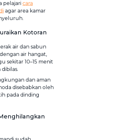
 pelajari
cara
di
agar area kamar
enyeluruh.
uraikan Kotoran
erak air dan sabun
dengan air hangat,
u sekitar 10–15 menit
dibilas.
 lingkungan dan aman
noda disebabkan oleh
h pada dinding
 Menghilangkan
 mandi sudah