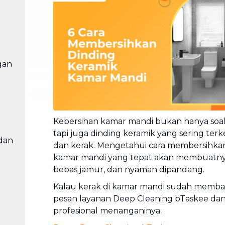
Cuci Sofa & Kasur
Layanan pembersihan sofa, kasur,
gorden, dan karpet profesional
Pindahan Rumah
Layanan pindahan dan relokasi
gan
rumah secara menyeluruh
Kebersihan kamar mandi bukan hanya soal 
tapi juga dinding keramik yang sering terk
dan
dan kerak. Mengetahui cara membersihkan
kamar mandi yang tepat akan membuatnya
bebas jamur, dan nyaman dipandang.
Kalau kerak di kamar mandi sudah memba
pesan layanan Deep Cleaning bTaskee dan
profesional menanganinya.