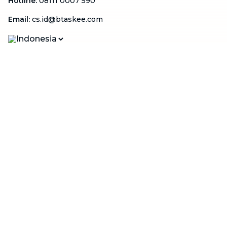
Hotline
:
08111 0007 590
Email
:
cs.id@btaskee.com
Indonesia
Perusahaan
Tentang Kami
Hubungi Kami
Blog
Menjadi Mitra
Dukungan
Syarat & Ketentuan
Kebijakan Privasi
FAQ