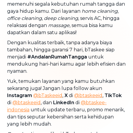
memenuhi segala kebutuhan rumah tangga dan
gaya hidup kamu. Dari layanan
home cleaning
,
office cleaning
,
deep cleaning
, servis AC, hingga
relaksasi dengan
massage
, semua bisa kamu
dapatkan dalam satu aplikasi!
Dengan kualitas terbaik, tanpa adanya biaya
tambahan, hingga garansi 7 hari, bTaskee siap
menjadi
#AndalanRumahTangga
untuk
mendukung hari-hari kamu agar lebih efisien dan
nyaman.
Yuk, temukan layanan yang kamu butuhkan
sekarang juga! Jangan lupa follow akun
Instagram
@bTaskeeid
,
X
di
@btaskeeid
,
TikTok
di
@btaskeeid
, dan
LinkedIn
di
@btaskee-
indonesia
untuk update terbaru, promo menarik,
dan tips seputar kebersihan serta kehidupan
yang lebih mudah.