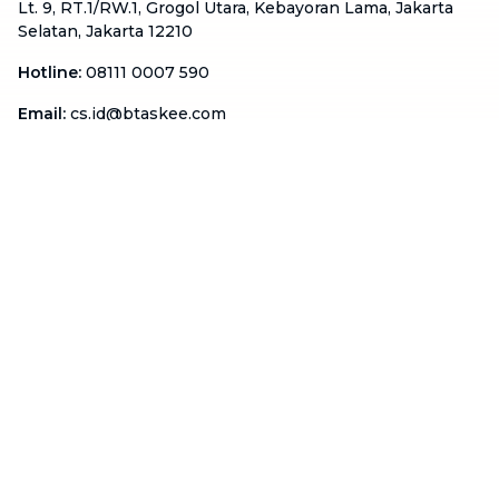
Lt. 9, RT.1/RW.1, Grogol Utara, Kebayoran Lama, Jakarta
Selatan, Jakarta 12210
Hotline
:
08111 0007 590
Email
:
cs.id@btaskee.com
Indonesia
Perusahaan
Tentang Kami
Hubungi Kami
Blog
Menjadi Mitra
Dukungan