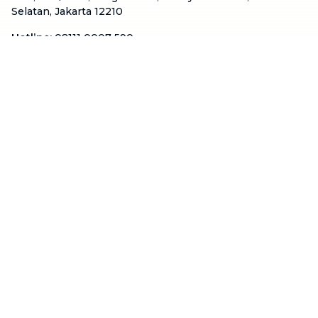
Selatan, Jakarta 12210
Hotline
:
08111 0007 590
Email
:
cs.id@btaskee.com
Indonesia
Perusahaan
Tentang Kami
Hubungi Kami
Blog
Menjadi Mitra
Dukungan
Syarat & Ketentuan
Kebijakan Privasi