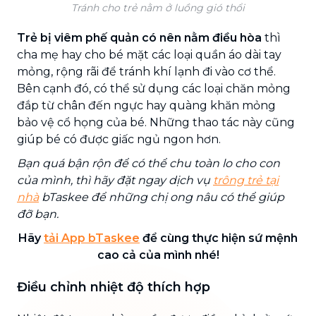
Tránh cho trẻ nằm ở luồng gió thổi
Trẻ bị viêm phế quản có nên nằm điều hòa
thì
cha mẹ hay cho bé mặt các loại quần áo dài tay
mỏng, rộng rãi để tránh khí lạnh đi vào cơ thể.
Bên cạnh đó, có thể sử dụng các loại chăn mỏng
đắp từ chân đến ngực hay quàng khăn mỏng
bảo vệ cổ họng của bé. Những thao tác này cũng
giúp bé có được giấc ngủ ngon hơn.
Bạn quá bận rộn để có thể chu toàn lo cho con
của mình, thì hãy đặt ngay dịch vụ
trông trẻ tại
nhà
bTaskee để những chị ong nâu có thể giúp
đỡ bạn.
Hãy
tải App bTaskee
để cùng thực hiện sứ mệnh
cao cả của mình nhé!
Điều chỉnh nhiệt độ thích hợp