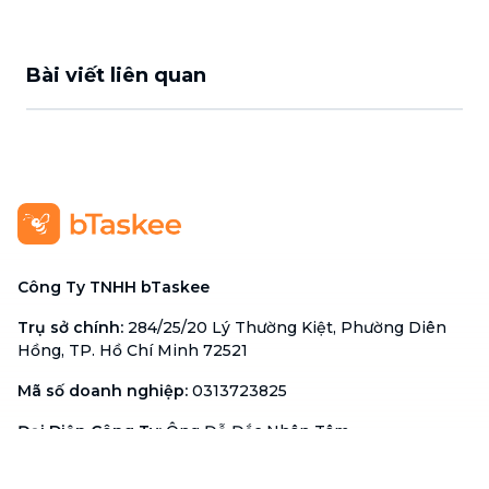
Bài viết liên quan
Công Ty TNHH bTaskee
Trụ sở chính
:
284/25/20 Lý Thường Kiệt, Phường Diên
Hồng, TP. Hồ Chí Minh 72521
Mã số doanh nghiệp
:
0313723825
Đại Diện Công Ty
:
Ông Đỗ Đắc Nhân Tâm
Chức vụ
:
Giám Đốc