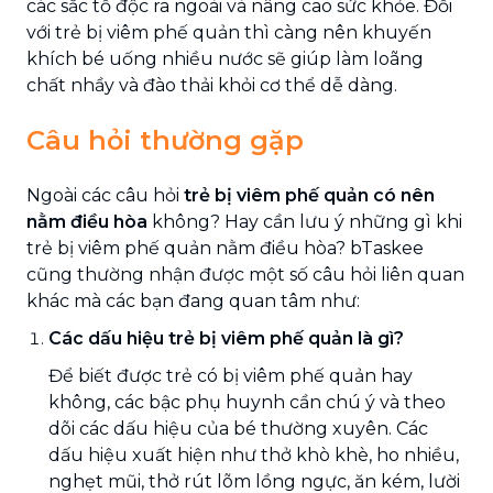
các sắc tố độc ra ngoài và nâng cao sức khỏe. Đối
với trẻ bị viêm phế quản thì càng nên khuyến
khích bé uống nhiều nước sẽ giúp làm loãng
chất nhầy và đào thải khỏi cơ thể dễ dàng.
Câu hỏi thường gặp
Ngoài các câu hỏi
trẻ bị viêm phế quản có nên
nằm điều hòa
không? Hay cần lưu ý những gì khi
trẻ bị viêm phế quản nằm điều hòa? bTaskee
cũng thường nhận được một số câu hỏi liên quan
khác mà các bạn đang quan tâm như:
Các dấu hiệu trẻ bị viêm phế quản là gì?
Để biết được trẻ có bị viêm phế quản hay
không, các bậc phụ huynh cần chú ý và theo
dõi các dấu hiệu của bé thường xuyên. Các
dấu hiệu xuất hiện như thở khò khè, ho nhiều,
nghẹt mũi, thở rút lõm lồng ngực, ăn kém, lười