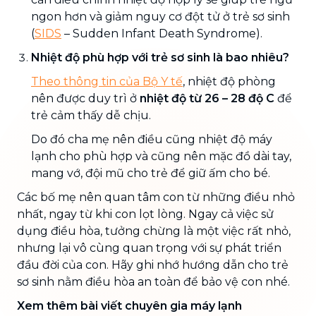
ngon hơn và giảm nguy cơ đột tử ở trẻ sơ sinh
(
SIDS
– Sudden Infant Death Syndrome).
Nhiệt độ phù hợp với trẻ sơ sinh là bao nhiêu?
Theo thông tin của Bộ Y tế
, nhiệt độ phòng
nên được duy trì ở
nhiệt độ từ 26 – 28 độ C
để
trẻ cảm thấy dễ chịu.
Do đó cha mẹ nên điều cũng nhiệt độ máy
lạnh cho phù hợp và cũng nên mặc đồ dài tay,
mang vớ, đội mũ cho trẻ để giữ ấm cho bé.
Các bố mẹ nên quan tâm con từ những điều nhỏ
nhất, ngay từ khi con lọt lòng. Ngay cả việc sử
dụng điều hòa, tưởng chừng là một việc rất nhỏ,
nhưng lại vô cùng quan trọng với sự phát triển
đầu đời của con. Hãy ghi nhớ hướng dẫn cho trẻ
sơ sinh nằm điều hòa an toàn để bảo vệ con nhé.
Xem thêm bài viết chuyên gia máy lạnh