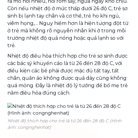
ra mồ hôi nhiều, nổi rôm sảy, ngứa ngáy khó chịu.
Còn nếu nhiệt độ ở mức thấp dưới 26 độ C, trẻ sơ
sinh bị lạnh tay chân và cơ thể, trẻ ho khi ngủ,
viêm họng,… Nguy hiểm hơn là hiện tượng đột tử
ở trẻ mà không rõ nguyên nhân khi ở trong môi
trường nhiệt độ quá nóng hoặc quá lạnh so với
trẻ.
Nhiệt độ điều hòa thích hợp cho trẻ sơ sinh được
các bác sỹ khuyến cáo là từ 26 đến 28 độ C, với
điều kiện các bé phải được mặc đủ tất tay, tất
chân, quần áo không được quá dày cũng không
quá mỏng. Đây là nhiệt độ lý tưởng để bố mẹ trẻ
nằm điều hòa đúng cách.
Nhiệt độ thích hợp cho trẻ là từ 26 đến 28 độ C (Hình
ảnh: congnghenhat)