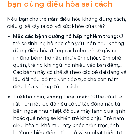
bạn dùng điều hòa sai cách
Nếu bạn cho trẻ nằm điều hòa không đúng cách,
điều gì sẽ xảy ra đối với sức khỏe của trẻ?
Mắc các bệnh đường hô hấp nghiêm trọng:
Ở
trẻ sơ sinh, hệ hô hấp còn yếu, nên nếu không
dùng điều hòa đúng cách cho trẻ sẽ gây ra
những bệnh hô hấp như viêm phổi, viêm phế
quản, trẻ ho khi ngủ, ho nhiều vào ban đêm,…
Các bệnh này có thể sẽ theo các bé dai dẳng về
lâu dài nếu bố mẹ vẫn tiếp tục cho con nằm
điều hòa không đúng cách.
Trẻ khó chịu, không thoải mái:
Cơ thể của trẻ
rất non nớt, do đó nếu có sự tác động nào từ
bên ngoài như nhiệt độ của máy lạnh quá lạnh
hoặc quá nóng sẽ khiến trẻ khó chịu. Trẻ nằm
điều hòa bị khô mũi, hay khóc, trằn trọc, ảnh
hưởng nhiều đến giấc ngủ và sự phát triển tự