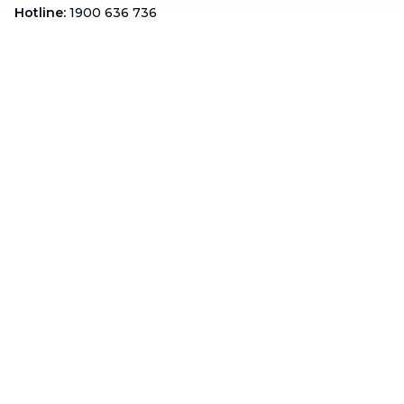
Hotline
:
1900 636 736
Hỗ trợ khách hàng
:
support@btaskee.com
Hỗ trợ doanh nghiệp
:
btaskee4biz.vn@btaskee.com
Việt Nam
Hỗ trợ
Liên hệ
Khiếu nại
Công ty
Về bTaskee
Liên hệ
Tuyển dụng
Câu chuyện người giúp
việc
bTaskee dành cho
Blog