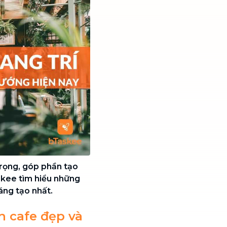
trọng, góp phần tạo
skee tìm hiểu những
áng tạo nhất.
n cafe đẹp và