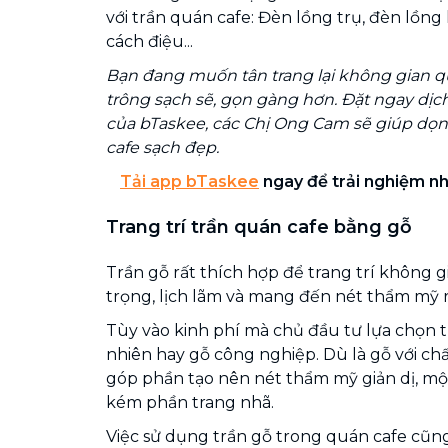
với trần quán cafe: Đèn lồng trụ, đèn lồng
cách điệu...
Bạn đang muốn tân trang lại không gian q
trông sạch sẽ, gọn gàng hơn. Đặt ngay dịc
của bTaskee, các Chị Ong Cam sẽ giúp dọn
cafe sạch đẹp.
Tải app bTaskee
ngay để trải nghiệm nhữ
Trang trí trần quán cafe bằng gỗ
Trần gỗ rất thích hợp để trang trí không 
trọng, lịch lãm và mang đến nét thẩm mỹ r
Tùy vào kinh phí mà chủ đầu tư lựa chọn 
nhiên hay gỗ công nghiệp. Dù là gỗ với chấ
góp phần tạo nên nét thẩm mỹ giản dị, 
kém phần trang nhã.
Việc sử dụng trần gỗ trong quán cafe cũn