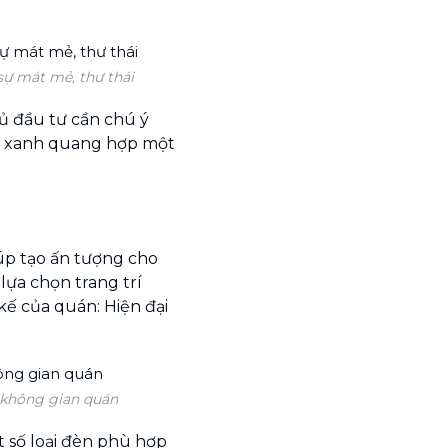
 sự mát mẻ, thư thái
ủ đầu tư cần chú ý
ây xanh quang hợp một
úp tạo ấn tượng cho
lựa chọn trang trí
kế của quán: Hiện đại
 không gian quán
 số loại đèn phù hợp