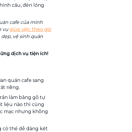
 hình cầu, đèn lồng
uán cafe của mình
h vụ
giúp việc theo giờ
 dẹp, vệ sinh quán
ng dịch vụ tiện ích!
gian quán cafe sang
ất riêng.
trần làm bằng gỗ tự
t liệu nào thì cũng
mộc mạc nhưng không
g có thể dễ dàng kết