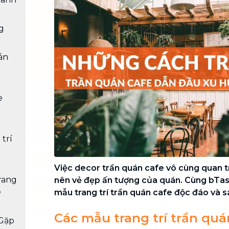
Chuyển nhà trọn gói, không lo dọn
dẹp nơi đi nơi đến
g
Vệ sinh công nghiệp
NEW
Vệ sinh chuyên nghiệp cho văn
án
phòng, nhà xưởng, công trình lớn
e
 trí
Việc decor trần quán cafe vô cùng quan 
trang
nên vẻ đẹp ấn tượng của quán. Cùng bTa
e
mẫu trang trí trần quán cafe độc đáo và s
Các mẫu trang trí trần quá
Gặp