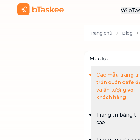
Về bTa
Giới
Trang chủ
Blog
Thôn
Khu
Tuy
Mục lục
Liên
Các mẫu trang tr
trần quán cafe đ
và ấn tượng với
khách hàng
Trang trí bằng t
cao
Trang trí với cây