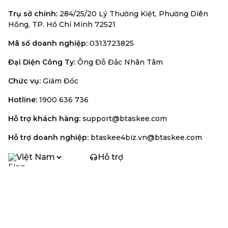
Trụ sở chính
:
284/25/20 Lý Thường Kiệt, Phường Diên
Hồng, TP. Hồ Chí Minh 72521
Mã số doanh nghiệp
:
0313723825
Đại Diện Công Ty
:
Ông Đỗ Đắc Nhân Tâm
Chức vụ
:
Giám Đốc
Hotline
:
1900 636 736
Hỗ trợ khách hàng
:
support@btaskee.com
Hỗ trợ doanh nghiệp
:
btaskee4biz.vn@btaskee.com
Việt Nam
Hỗ trợ
Liên hệ
Khiếu nại