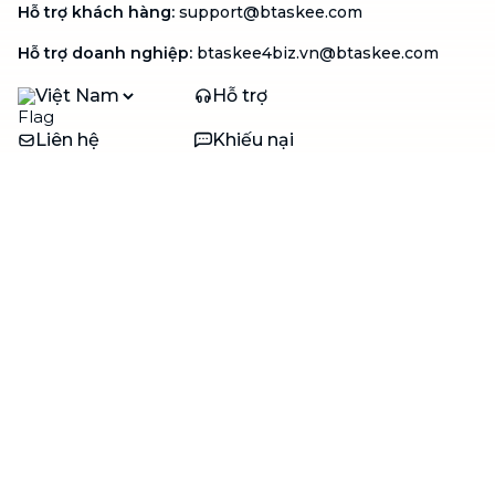
Hỗ trợ khách hàng
:
support@btaskee.com
Hỗ trợ doanh nghiệp
:
btaskee4biz.vn@btaskee.com
Việt Nam
Hỗ trợ
Liên hệ
Khiếu nại
Công ty
Về bTaskee
Liên hệ
Tuyển dụng
Câu chuyện người giúp
việc
bTaskee dành cho
Blog
doanh nghiệp
Trở thành đối tác