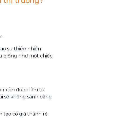
 thị trường?
ên
cao su thiên nhiên
ịu giống như một chiếc
per còn được làm từ
mái sẽ không sánh bằng
n tạo có giá thành rẻ