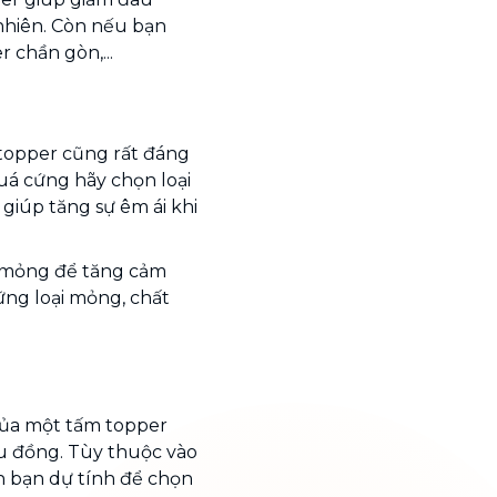
 nhiên. Còn nếu bạn
chần gòn,...
a topper cũng rất đáng
uá cứng hãy chọn loại
 giúp tăng sự êm ái khi
 mỏng để tăng cảm
ng loại mỏng, chất
 của một tấm topper
ệu đồng. Tùy thuộc vào
 bạn dự tính để chọn