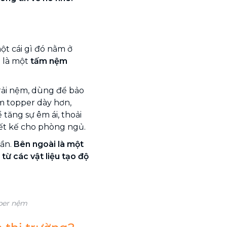
ột cái gì đó nằm ở
 là một
tấm nệm
rải nệm, dùng để bảo
m topper dày hơn,
 tăng sự êm ái, thoải
ết kế cho phòng ngủ.
hần.
Bên ngoài là một
 từ các vật liệu tạo độ
pper nệm