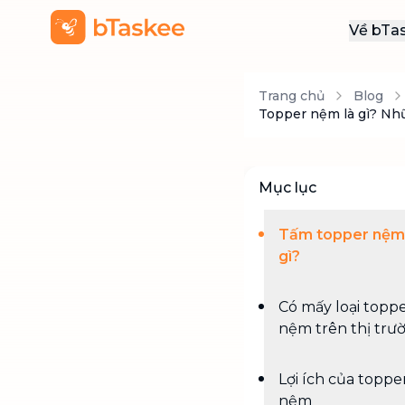
Về bTa
Giới
Trang chủ
Blog
Thôn
Topper nệm là gì? Nh
Khu
Tuy
Mục lục
Liên
Tấm topper nệm 
gì?
Có mấy loại topp
nệm trên thị trư
Lợi ích của toppe
nệm