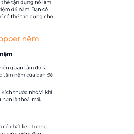
ó thể tận dụng nó làm
đệm để nằm. Bạn có
hí có thể tận dụng cho
topper nệm
c nệm
 nên quan tâm đó là
ớc tấm nệm của bạn để
kích thước nhỏ.Vì khi
hơn là thoải mái.
 có chất liệu tương
er giúp giảm đau