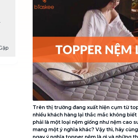
Chuyển nhà trọn gói, không lo dọn
dẹp nơi đi nơi đến
Vệ sinh công nghiệp
NEW
r
Vệ sinh chuyên nghiệp cho văn
phòng, nhà xưởng, công trình lớn
Gặp
Trên thị trường đang xuất hiện cụm từ t
nhiều khách hàng lại thắc mắc không biết n
phải là một loại nệm giống như nệm cao s
mang một ý nghĩa khác? Vậy thì, hãy cùn
ngay ý nghĩa topper nệm là gì và những th