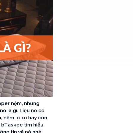
opper nệm, nhưng
ó là gì. Liệu nó có
u, nệm lò xo hay còn
g bTaskee tìm hiểu
ông tin về nó nhé.