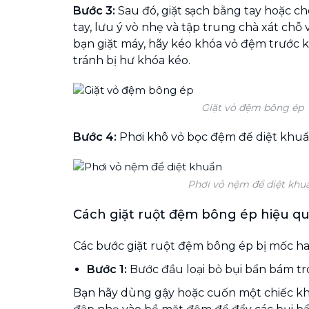
Bước 3:
Sau đó, giặt sạch bằng tay hoặc cho
tay, lưu ý vò nhẹ và tập trung chà xát chỗ 
bạn giặt máy, hãy kéo khóa vỏ đệm trước k
tránh bị hư khóa kéo.
Giặt vỏ đệm bông ép
Bước 4:
Phơi khô vỏ bọc đệm để diệt khu
Phơi vỏ nệm để diệt khu
Cách giặt ruột đệm bông ép hiệu q
Các bước giặt ruột đệm bông ép bị mốc ha
Bước 1:
Bước đầu
loại bỏ bụi bẩn bám t
Bạn hãy dùng gậy hoặc cuốn một chiếc k