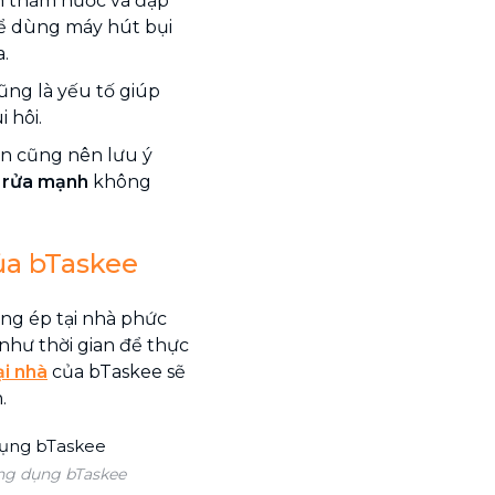
ăn thấm nước và đập
hể dùng máy hút bụi
a.
ng là yếu tố giúp
 hôi.
ạn cũng nên lưu ý
y rửa mạnh
không
ủa bTaskee
ng ép tại nhà phức
như thời gian để thực
ại nhà
của bTaskee sẽ
.
ng dụng bTaskee