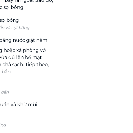
 bay ra ngoài. Sau đó,
 sợi bông.
ẩn và sợi bông
 bằng nước giặt nệm
 hoặc xà phòng với
vừa đủ lên bề mặt
 chà sạch. Tiếp theo,
 bẩn.
 bẩn
uẩn và khử mùi.
́ng