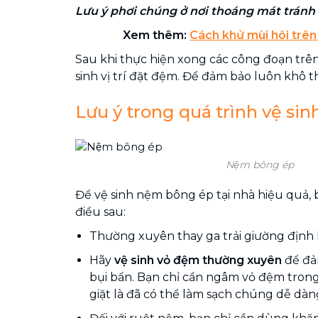
Lưu ý phơi chúng ở nơi thoáng mát tránh
Xem thêm:
Cách khử mùi hôi trên
Sau khi thực hiện xong các công đoạn trê
sinh vị trí đặt đệm. Để đảm bảo luôn khô t
Lưu ý trong quá trình vệ si
Nệm bông ép
Để vệ sinh nệm bông ép tại nhà hiệu quả, 
điều sau:
Thường xuyên thay ga trải giường định kỳ
Hãy
vệ sinh vỏ đệm thường xuyên
để đả
bụi bẩn. Bạn chỉ cần ngâm vỏ đệm tron
giặt là đã có thể làm sạch chúng dễ dàn