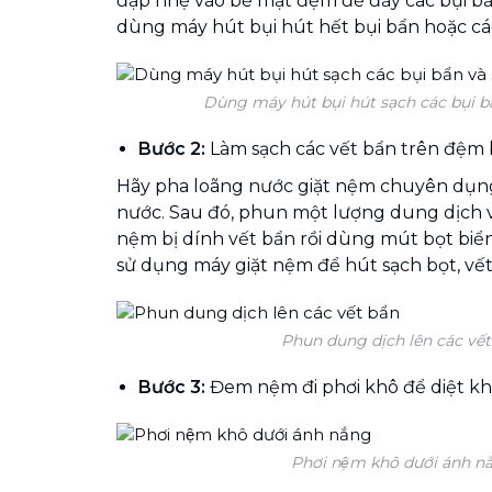
đập nhẹ vào bề mặt đệm để đẩy các bụi bẩn
dùng máy hút bụi hút hết bụi bẩn hoặc các
Dùng máy hút bụi hút sạch các bụi b
Bước 2:
Làm sạch các vết bẩn trên đệm
Hãy pha loãng nước giặt nệm chuyên dụng
nước. Sau đó, phun một lượng dung dịch 
nệm bị dính vết bẩn rồi dùng mút bọt biển
sử dụng máy giặt nệm để hút sạch bọt, vết
Phun dung dịch lên các vết
Bước 3:
Đem nệm đi phơi khô để diệt kh
Phơi nệm khô dưới ánh nă