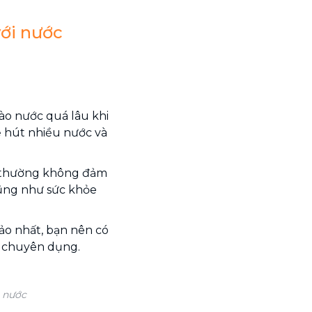
ới nước
o nước quá lâu khi
ẽ hút nhiều nước và
ng thường không đảm
ũng như sức khỏe
ảo nhất, bạn nên có
chuyên dụng.
i nước