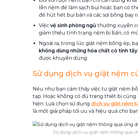
Đối với ruột nệm, bạn chỉ cần dùng kh
lên nệm để làm sạch bụi hoặc bạn có t
để hút hết bụi bẩn và các sợi bông bay r
Việc
vệ sinh phòng ngủ
thường xuyên cũ
giảm thiểu tình trạng nệm bị bẩn, có mùi
Ngoài ra, trong lúc giặt nệm bông ép, b
không dùng những hóa chất có tính tẩ
được khuyên dùng.
Sử dụng dịch vụ giặt nệm c
Nếu như bạn cảm thấy việc tự giặt nệm bô
tạp. Hoặc không có đủ trang thiết bị cũng 
hiện. Lựa chọn sử dụng
dịch vụ giặt nệm
t
là một giải pháp tối ưu và hiệu quả cho bạn
Sử dụng dịch vụ giặt nệm thông qua ứ