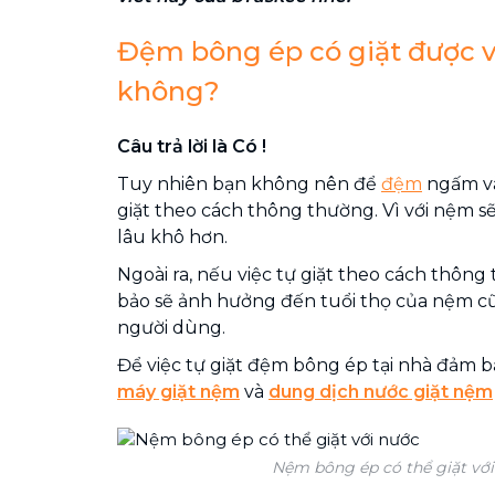
Đệm bông ép có giặt được v
không?
Câu trả lời là Có !
Tuy nhiên bạn không nên để
đệm
ngấm và
giặt theo cách thông thường. Vì với nệm s
lâu khô hơn.
Ngoài ra, nếu việc tự giặt theo cách thô
bảo sẽ ảnh hưởng đến tuổi thọ của nệm c
người dùng.
Để việc tự giặt đệm bông ép tại nhà đảm b
máy giặt nệm
và
dung dịch nước giặt nệm
Nệm bông ép có thể giặt vớ