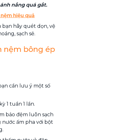
 ánh nắng quá gắt.
 nệm hiệu quả
n bạn hãy quét dọn, vệ
hoáng, sạch sẽ.
nh nệm bông ép
bạn cần lưu ý một số
 1 tuần 1 lần.
m bảo đệm luôn sạch
g nước ấm pha với bột
g.