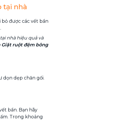
 tại nhà
ại bỏ được các vết bẩn
.
tại nhà hiệu quả và
à
Giặt ruột đệm bông
 dọn dẹp chăn gối.
vết bẩn. Bạn hãy
c ấm. Trong khoảng