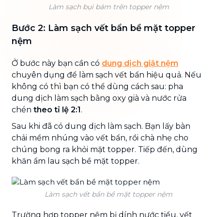
Làm sạch bụi bám trên topper nệm
Bước 2:
Làm sạch vết bẩn
bề mặt topper
nệm
Ở bước này bạn cần có
dung dịch giặt nệm
chuyên dụng để làm sạch vết bẩn hiệu quả. Nếu
không có thì bạn có thể dùng cách sau: pha
dung dịch làm sạch bằng oxy già và nước rửa
chén
theo tỉ lệ 2:1
.
Sau khi đã có dung dịch làm sạch. Bạn lấy bàn
chải mềm nhúng vào vết bẩn, rồi chà nhẹ cho
chúng bong ra khỏi mặt topper. Tiếp đến, dùng
khăn ẩm lau sạch bề mặt topper.
Làm sạch vết bẩn bề mặt topper nệm
Trường hợp topper nệm bị dính nước tiểu, vết