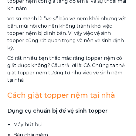
topper nệm còn gia tăng độ êm ái và sự thoải mái
khi nằm.
Với sứ mệnh là “
vệ sĩ
” bảo vệ nệm khỏi những vết
bẩn, mùi hôi cho nên không tránh khỏi việc
topper nệm bị dính bẩn. Vì vậy việc
vệ sinh
topper
cũng rất quan trọng và nên vệ sinh định
kỳ.
Có rất nhiều bạn thắc mắc rằng topper nệm có
giặt được không? Câu trả lời là: Có. Chúng ta thể
giặt topper nệm tương tự như việc vệ sinh nệm
tại nhà.
Cách giặt topper nệm tại nhà
Dụng cụ chuẩn bị để vệ sinh topper
Máy hút bụi
Bàn chải mềm