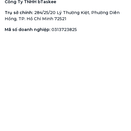
Công Ty TNHH bTaskee
Trụ sở chính
:
284/25/20 Lý Thường Kiệt, Phường Diên
Hồng, TP. Hồ Chí Minh 72521
Mã số doanh nghiệp
:
0313723825
Đại Diện Công Ty
:
Ông Đỗ Đắc Nhân Tâm
Chức vụ
:
Giám Đốc
Hotline
:
1900 636 736
Hỗ trợ khách hàng
:
support@btaskee.com
Hỗ trợ doanh nghiệp
:
btaskee4biz.vn@btaskee.com
Việt Nam
Hỗ trợ
Liên hệ
Khiếu nại