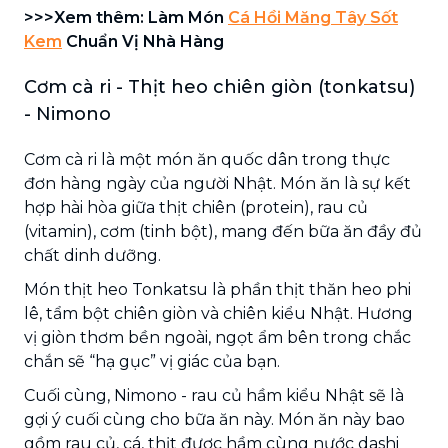
>>>Xem thêm: Làm Món
Cá Hồi Măng Tây Sốt
Kem
Chuẩn Vị Nhà Hàng
Cơm cà ri - Thịt heo chiên giòn (tonkatsu)
- Nimono
Cơm cà ri là một món ăn quốc dân trong thực
đơn hàng ngày của người Nhật. Món ăn là sự kết
hợp hài hòa giữa thịt chiên (protein), rau củ
(vitamin), cơm (tinh bột), mang đến bữa ăn đầy đủ
chất dinh dưỡng.
Món thịt heo Tonkatsu là phần thịt thăn heo phi
lê, tẩm bột chiên giòn và chiên kiểu Nhật. Hương
vị giòn thơm bền ngoài, ngọt ẩm bên trong chắc
chắn sẽ “hạ gục” vị giác của bạn.
Cuối cùng, Nimono - rau củ hầm kiểu Nhật sẽ là
gợi ý cuối cùng cho bữa ăn này. Món ăn này bao
gồm rau củ, cá, thịt được hầm cùng nước dashi