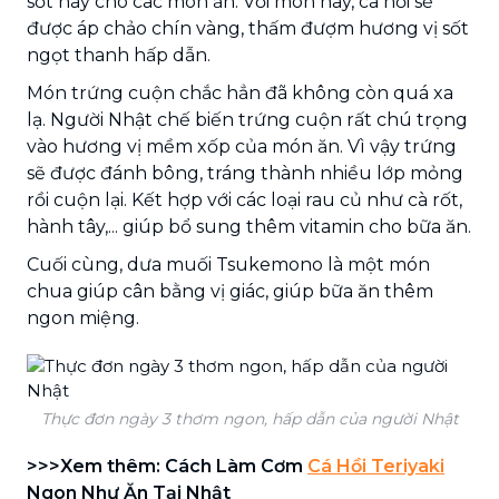
sốt này cho các món ăn. Với món này, cá hồi sẽ
được áp chảo chín vàng, thấm đượm hương vị sốt
ngọt thanh hấp dẫn.
Món trứng cuộn chắc hẳn đã không còn quá xa
lạ. Người Nhật chế biến trứng cuộn rất chú trọng
vào hương vị mềm xốp của món ăn. Vì vậy trứng
sẽ được đánh bông, tráng thành nhiều lớp mỏng
rồi cuộn lại. Kết hợp với các loại rau củ như cà rốt,
hành tây,... giúp bổ sung thêm vitamin cho bữa ăn.
Cuối cùng, dưa muối Tsukemono là một món
chua giúp cân bằng vị giác, giúp bữa ăn thêm
ngon miệng.
Thực đơn ngày 3 thơm ngon, hấp dẫn của người Nhật
>>>Xem thêm: Cách Làm Cơm
Cá Hồi Teriyaki
Ngon Như Ăn Tại Nhật