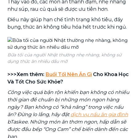
Thay vào đó, các món ăn thanh đạm, nhẹ nhàng
như súp, rau củ quả sẽ được ưu tiên hơn.
Điều này giúp hạn chế tình trạng khó tiêu, đầy
bụng, thức ăn không tiêu hóa hết trước khi ngủ.
Bữa tối của người Nhật thường nhẹ nhàng, không sử
dụng thức ăn nhiều dầu mỡ
>>>Xem thêm:
Buổi Tối Nên Ăn Gì
Cho Khoa Học
Và Tốt Cho Sức Khỏe?
Công việc quá bận rộn khiến bạn không có nhiều
thời gian để chuẩn bị những món ngon hàng
ngày? Bạn không có “khả năng” trong việc nấu
ăn? Đừng lo lắng, hãy đặt
dịch vụ nấu ăn gia đình
bTaskee. Những món ăn thơm ngon, hấp dẫn sẽ
được đầu bếp “Ong Cam” chế biến dành đến các
bạn.