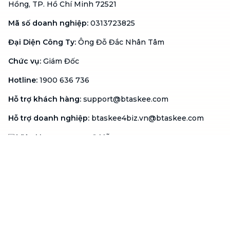
Hồng, TP. Hồ Chí Minh 72521
Mã số doanh nghiệp
:
0313723825
Đại Diện Công Ty
:
Ông Đỗ Đắc Nhân Tâm
Chức vụ
:
Giám Đốc
Hotline
:
1900 636 736
Hỗ trợ khách hàng
:
support@btaskee.com
Hỗ trợ doanh nghiệp
:
btaskee4biz.vn@btaskee.com
Việt Nam
Hỗ trợ
Liên hệ
Khiếu nại
Công ty