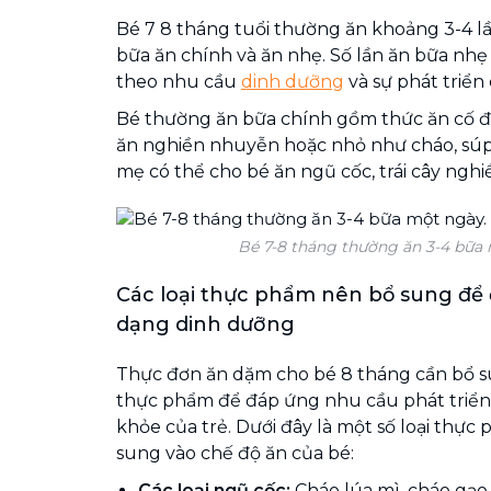
Bé 7 8 tháng tuổi thường ăn khoảng 3-4 l
bữa ăn chính và ăn nhẹ. Số lần ăn bữa nhẹ 
theo nhu cầu
dinh dưỡng
và sự phát triển 
Bé thường ăn bữa chính gồm thức ăn cố đị
ăn nghiền nhuyễn hoặc nhỏ như cháo, súp,.
mẹ có thể cho bé ăn ngũ cốc, trái cây ngh
Bé 7-8 tháng thường ăn 3-4 bữa
Các loại thực phẩm nên bổ sung để
dạng dinh dưỡng
Thực đơn ăn dặm cho bé 8 tháng cần bổ su
thực phẩm để đáp ứng nhu cầu phát triển
khỏe của trẻ. Dưới đây là một số loại thực
sung vào chế độ ăn của bé:
Các loại ngũ cốc:
Cháo lúa mì, cháo gạo