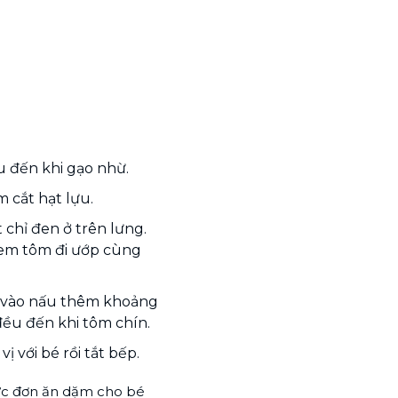
u đến khi gạo nhừ.
m cắt hạt lựu.
 chỉ đen ở trên lưng.
em tôm đi ướp cùng
t vào nấu thêm khoảng
ều đến khi tôm chín.
 với bé rồi tắt bếp.