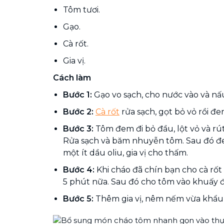
Tôm tươi.
Gạo.
Cà rốt.
Gia vị.
Cách làm
Bước 1:
Gạo vo sạch, cho nước vào và nấ
Bước 2:
Cà rốt
rửa sạch, gọt bỏ vỏ rồi đe
Bước 3:
Tôm đem đi bỏ đầu, lột vỏ và rút
Rửa sạch và băm nhuyễn tôm. Sau đó đ
một ít dầu oliu, gia vị cho thấm.
Bước 4:
Khi cháo đã chín bạn cho cà rố
5 phút nữa. Sau đó cho tôm vào khuấy đ
Bước 5:
Thêm gia vị, nêm nếm vừa khẩu vị