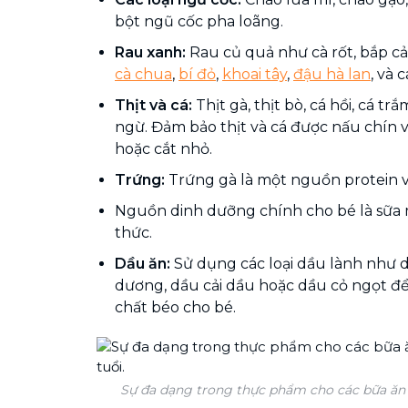
bột ngũ cốc pha loãng.
Rau xanh:
Rau củ quả như cà rốt, bắp cả
cà chua
,
bí đỏ
,
khoai tây
,
đậu hà lan
, và 
Thịt và cá:
Thịt gà, thịt bò, cá hồi, cá tr
ngừ. Đảm bảo thịt và cá được nấu chín
hoặc cắt nhỏ.
Trứng:
Trứng gà là một nguồn protein v
Nguồn dinh dưỡng chính cho bé là sữa
thức.
Dầu ăn:
Sử dụng các loại dầu lành như 
dương, dầu cải dầu hoặc dầu cỏ ngọt đ
chất béo cho bé.
Sự đa dạng trong thực phẩm cho các bữa ăn c