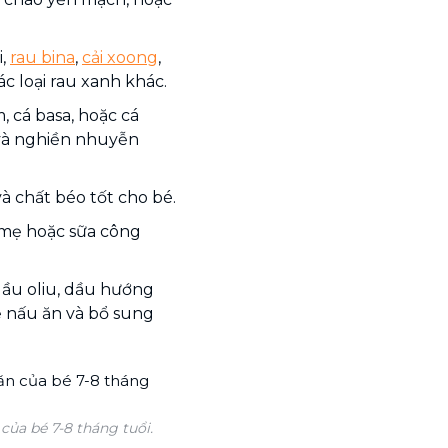
i,
rau bina
,
cải xoong
,
các loại rau xanh khác.
ắm, cá basa, hoặc cá
 và nghiền nhuyễn
à chất béo tốt cho bé.
 mẹ hoặc sữa công
dầu oliu, dầu hướng
ể nấu ăn và bổ sung
ủa bé 7-8 tháng tuổi.