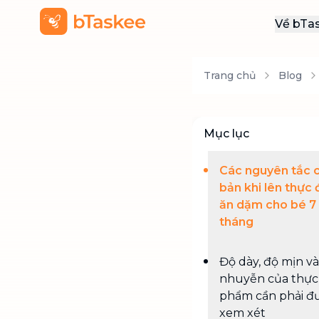
Về bTa
Giới
Trang chủ
Blog
Thôn
Khu
Tuy
Mục lục
Liên
Các nguyên tắc 
bản khi lên thực
ăn dặm cho bé 7
tháng
Độ dày, độ mịn v
nhuyễn của thực
phẩm cần phải đ
xem xét