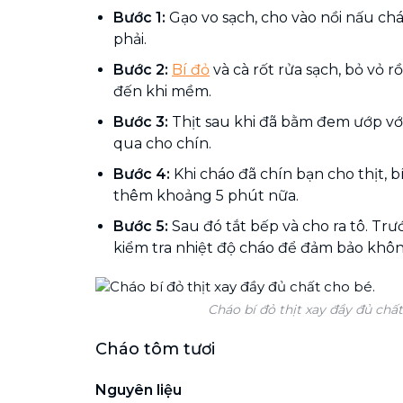
Bước 1:
Gạo vo sạch, cho vào nồi nấu ch
phải.
Bước 2:
Bí đỏ
và cà rốt rửa sạch, bỏ vỏ r
đến khi mềm.
Bước 3:
Thịt sau khi đã bằm đem ướp với 
qua cho chín.
Bước 4:
Khi cháo đã chín bạn cho thịt, b
thêm khoảng 5 phút nữa.
Bước 5:
Sau đó tắt bếp và cho ra tô. Trư
kiểm tra nhiệt độ cháo để đảm bảo khô
Cháo bí đỏ thịt xay đầy đủ chất
Cháo tôm tươi
Nguyên liệu