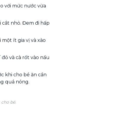
áo với mức nước vừa
ồi cắt nhỏ. Đem đi hấp
một ít gia vị và xào
í đỏ và cà rốt vào nấu
ớc khi cho bé ăn cần
ng quá nóng.
 cho bé.