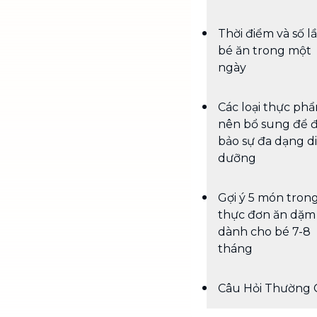
Thời điểm và số l
bé ăn trong một
ngày
Các loại thực ph
nên bổ sung để 
bảo sự đa dạng d
dưỡng
Gợi ý 5 món tron
thực đơn ăn dặm
dành cho bé 7-8
tháng
Câu Hỏi Thường 