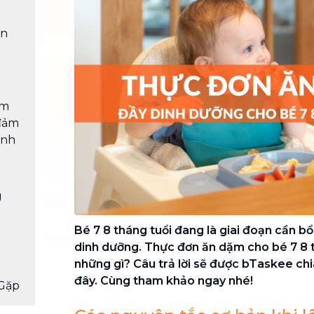
Chuyển nhà trọn gói, không lo dọn
dẹp nơi đi nơi đến
ần
Vệ sinh công nghiệp
NEW
Vệ sinh chuyên nghiệp cho văn
phòng, nhà xưởng, công trình lớn
ẩm
đảm
inh
g
Bé 7 8 tháng tuổi đang là giai đoạn cần b
dinh dưỡng. Thực đơn ăn dặm cho bé 7 8 t
những gì? Câu trả lời sẽ được bTaskee chi
đây. Cùng tham khảo ngay nhé!
Gặp