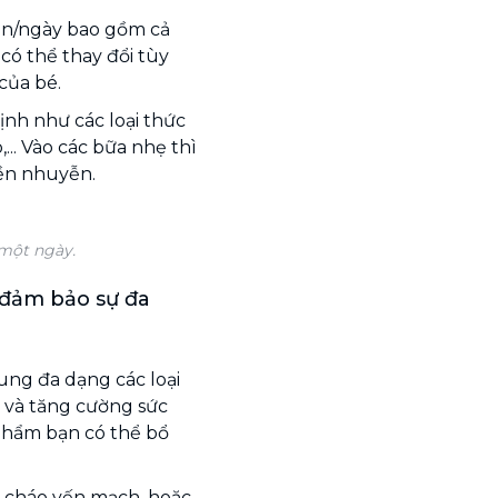
ần/ngày bao gồm cả
có thể thay đổi tùy
của bé.
nh như các loại thức
.. Vào các bữa nhẹ thì
iền nhuyễn.
 một ngày.
 đảm bảo sự đa
ng đa dạng các loại
 và tăng cường sức
 phẩm bạn có thể bổ
, cháo yến mạch, hoặc