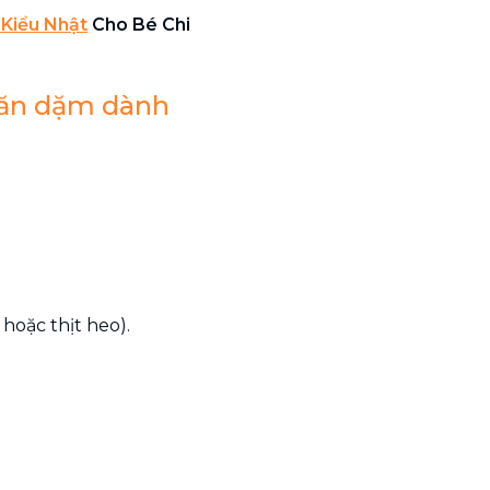
Kiểu Nhật
Cho Bé Chi
 ăn dặm dành
 hoặc thịt heo).