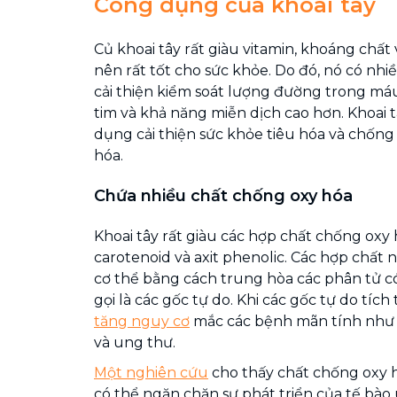
Công dụng của khoai tây
Củ khoai tây rất giàu vitamin, khoáng chất
nên rất tốt cho sức khỏe. Do đó, nó có nhi
cải thiện kiểm soát lượng đường trong má
tim và khả năng miễn dịch cao hơn. Khoai 
dụng cải thiện sức khỏe tiêu hóa và chống 
hóa.
Chứa nhiều chất chống oxy hóa
Khoai tây rất giàu các hợp chất chống oxy 
carotenoid và axit phenolic. Các hợp chất
cơ thể bằng cách trung hòa các phân tử c
gọi là các gốc tự do. Khi các gốc tự do tíc
tăng nguy cơ
mắc các bệnh mãn tính như 
và ung thư.
Một nghiên cứu
cho thấy chất chống oxy h
có thể ngăn chặn sự phát triển của tế bào