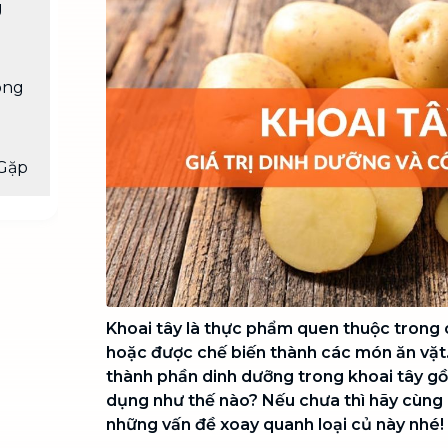
g
Chuyển nhà trọn gói, không lo dọn
dẹp nơi đi nơi đến
Vệ sinh công nghiệp
NEW
ông
Vệ sinh chuyên nghiệp cho văn
phòng, nhà xưởng, công trình lớn
Gặp
Khoai tây là thực phẩm quen thuộc trong
hoặc được chế biến thành các món ăn vặt.
thành phần dinh dưỡng trong khoai tây g
dụng như thế nào? Nếu chưa thì hãy cùng
những vấn đề xoay quanh loại củ này nhé!