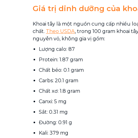
Giá trị dinh dưỡng của kho
Khoai tây là một nguồn cung cấp nhiều loạ
chất.
Theo USDA
, trong 100 gram khoai tâ
nguyên vỏ, không gia vị gồm:
Lượng calo: 87
Protein: 1.87 gram
Chất béo: 0.1 gram
Carbs: 20.1 gram
Chất xơ: 1.8 gram
Canxi: 5 mg
Sắt: 0.31 mg
Đường: 0.91 g
Kali: 379 mg