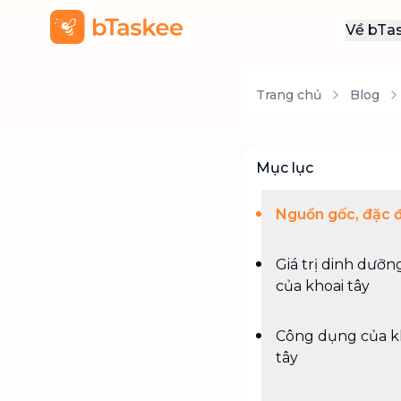
Về bTa
Giới
Trang chủ
Blog
Thôn
Khu
Tuy
Mục lục
Liên
Nguồn gốc, đặc 
Giá trị dinh dưỡn
của khoai tây
Công dụng của k
tây