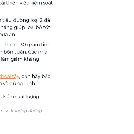
i thiện việc kiểm soát
tiểu đường loại 2 đã
kháng giúp loại bỏ tốt
bữa ăn.
c cho ăn 30 gram tinh
n bốn tuần. Các nhà
g làm giảm kháng
hoai tây
, bạn hãy bảo
m và dùng lạnh
iểm soát lượng đường