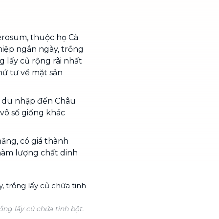
erosum, thuộc họ Cà
ghiệp ngắn ngày, trồng
g lấy củ rộng rãi nhất
thứ tư về mặt sản
ó du nhập đến Châu
 vô số giống khác
 năng, có giá thành
 hàm lượng chất dinh
ồng lấy củ chứa tinh bột.