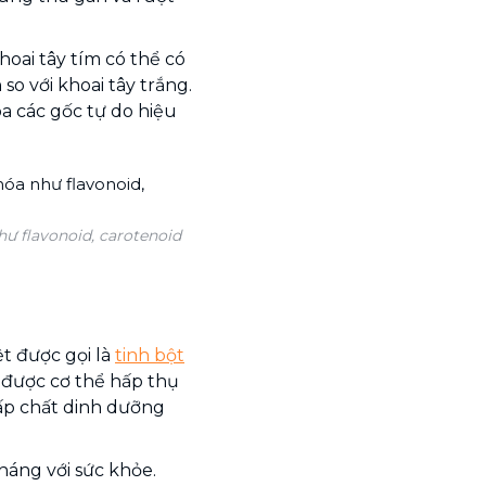
hoai tây tím có thể có
so với khoai tây trắng.
a các gốc tự do hiệu
hư flavonoid, carotenoid
ệt được gọi là
tinh bột
 được cơ thể hấp thụ
cấp chất dinh dưỡng
háng với sức khỏe.