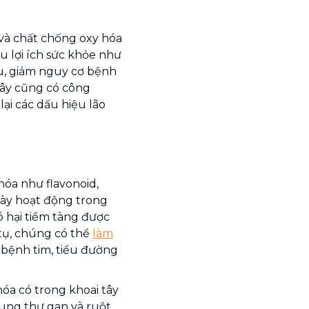
 và chất chống oxy hóa
ều lợi ích sức khỏe như
u, giảm nguy cơ bệnh
tây cũng có công
lại các dấu hiệu lão
hóa như flavonoid,
 này hoạt động trong
ó hại tiềm tàng được
h tụ, chúng có thể
làm
bệnh tim, tiểu đường
óa có trong khoai tây
 ung thư gan và ruột