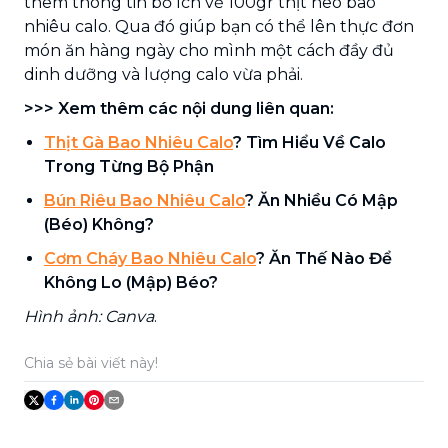
thêm thông tin bổ ích về 100gr thịt heo bao
nhiêu calo. Qua đó giúp bạn có thể lên thực đơn
món ăn hàng ngày cho mình một cách đầy đủ
dinh dưỡng và lượng calo vừa phải.
>>> Xem thêm các nội dung liên quan:
Thịt Gà Bao Nhiêu Calo
? Tìm Hiểu Về Calo
Trong Từng Bộ Phận
Bún Riêu Bao Nhiêu Calo
? Ăn Nhiều Có Mập
(Béo) Không?
Cơm Cháy Bao Nhiêu Calo
? Ăn Thế Nào Để
Không Lo (Mập) Béo?
Hình ảnh: Canva
.
Chia sẻ bài viết này!