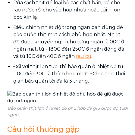
Rửa sạch thịt để loại bỏ các chất bẩn, để cho
ráo nước rồi cho vào hộp nhựa hoặc túi nilon
bọc kín lại.
Điều chỉnh nhiệt độ trong ngăn bạn dùng để
bảo quản thịt một cách phù hợp nhất. Nhiệt
độ được khuyến nghị cho từng ngăn là 0
0
C ở
ngăn mát, từ - 18
0
C đến 25
0
C ở ngăn đông đá
và từ 1
0
C đến 4
0
C ở ngăn
rau củ
.
Đối với thịt lợn tươi thì bảo quản ở nhiệt độ từ
-1
0
C đến 3
0
C là thích hợp nhất. Đồng thời thời
gian bảo quản tối đa là 3 tháng.
Bảo quản thịt lợn ở nhiệt độ phù hợp để giữ được độ tươi
ngon.
Câu hỏi thường gặp