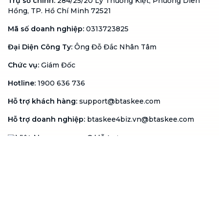
Trụ sở chính
:
284/25/20 Lý Thường Kiệt, Phường Diên
Hồng, TP. Hồ Chí Minh 72521
Mã số doanh nghiệp
:
0313723825
Đại Diện Công Ty
:
Ông Đỗ Đắc Nhân Tâm
Chức vụ
:
Giám Đốc
Hotline
:
1900 636 736
Hỗ trợ khách hàng
:
support@btaskee.com
Hỗ trợ doanh nghiệp
:
btaskee4biz.vn@btaskee.com
Việt Nam
Hỗ trợ
Liên hệ
Khiếu nại
Công ty