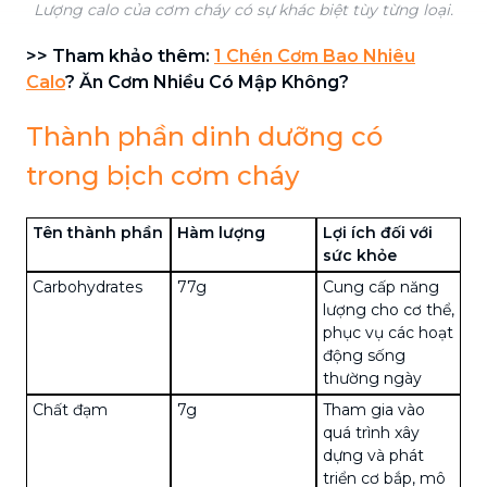
Lượng calo của cơm cháy có sự khác biệt tùy từng loại.
>> Tham khảo thêm:
1 Chén Cơm Bao Nhiêu
Calo
? Ăn Cơm Nhiều Có Mập Không?
Thành phần dinh dưỡng có
trong bịch cơm cháy
Tên thành phần
Hàm lượng
Lợi ích đối với
sức khỏe
Carbohydrates
77g
Cung cấp năng
lượng cho cơ thể,
phục vụ các hoạt
động sống
thường ngày
Chất đạm
7g
Tham gia vào
quá trình xây
dựng và phát
triển cơ bắp, mô