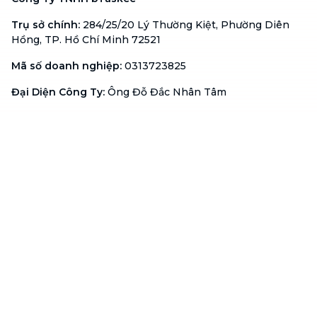
Trụ sở chính
:
284/25/20 Lý Thường Kiệt, Phường Diên
Hồng, TP. Hồ Chí Minh 72521
Mã số doanh nghiệp
:
0313723825
Đại Diện Công Ty
:
Ông Đỗ Đắc Nhân Tâm
Chức vụ
:
Giám Đốc
Hotline
:
1900 636 736
Hỗ trợ khách hàng
:
support@btaskee.com
Hỗ trợ doanh nghiệp
:
btaskee4biz.vn@btaskee.com
Việt Nam
Hỗ trợ
Liên hệ
Khiếu nại