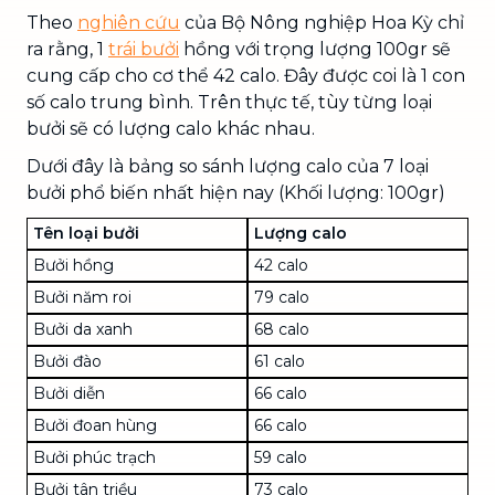
Theo
nghiên cứu
của Bộ Nông nghiệp Hoa Kỳ chỉ
ra rằng, 1
trái bưởi
hồng với trọng lượng 100gr sẽ
cung cấp cho cơ thể 42 calo. Đây được coi là 1 con
số calo trung bình. Trên thực tế, tùy từng loại
bưởi sẽ có lượng calo khác nhau.
Dưới đây là bảng so sánh lượng calo của 7 loại
bưởi phổ biến nhất hiện nay (Khối lượng: 100gr)
Tên loại bưởi
Lượng calo
Bưởi hồng
42 calo
Bưởi năm roi
79 calo
Bưởi da xanh
68 calo
Bưởi đào
61 calo
Bưởi diễn
66 calo
Bưởi đoan hùng
66 calo
Bưởi phúc trạch
59 calo
Bưởi tân triều
73 calo