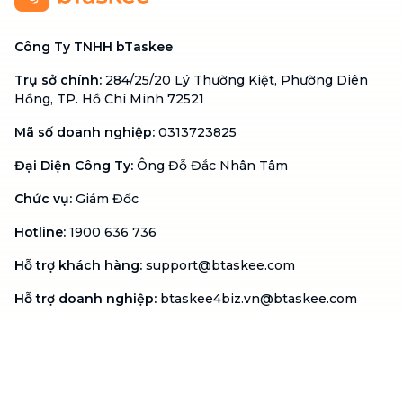
Công Ty TNHH bTaskee
Trụ sở chính
:
284/25/20 Lý Thường Kiệt, Phường Diên
Hồng, TP. Hồ Chí Minh 72521
Mã số doanh nghiệp
:
0313723825
Đại Diện Công Ty
:
Ông Đỗ Đắc Nhân Tâm
Chức vụ
:
Giám Đốc
Hotline
:
1900 636 736
Hỗ trợ khách hàng
:
support@btaskee.com
Hỗ trợ doanh nghiệp
:
btaskee4biz.vn@btaskee.com
Việt Nam
Hỗ trợ
Liên hệ
Khiếu nại