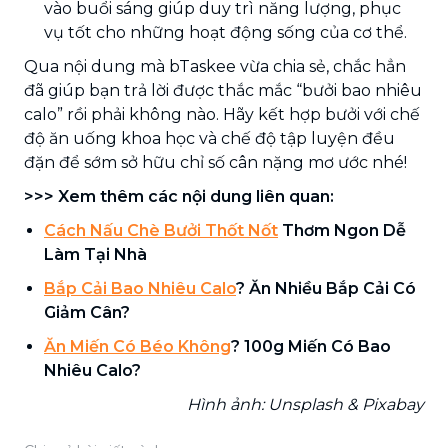
vào buổi sáng giúp duy trì năng lượng, phục
vụ tốt cho những hoạt động sống của cơ thể.
Qua nội dung mà bTaskee vừa chia sẻ, chắc hẳn
đã giúp bạn trả lời được thắc mắc “bưởi bao nhiêu
calo” rồi phải không nào. Hãy kết hợp bưởi với chế
độ ăn uống khoa học và chế độ tập luyện đều
đặn để sớm sở hữu chỉ số cân nặng mơ ước nhé!
>>> Xem thêm các nội dung liên quan:
Cách Nấu Chè Bưởi Thốt Nốt
Thơm Ngon Dễ
Làm Tại Nhà
Bắp Cải Bao Nhiêu Calo
? Ăn Nhiều Bắp Cải Có
Giảm Cân?
Ăn Miến Có Béo Không
? 100g Miến Có Bao
Nhiêu Calo?
Hình ảnh: Unsplash & Pixabay