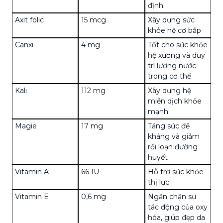
định
Axit folic
15 mcg
Xây dựng sức
khỏe hệ cơ bắp
Canxi
4 mg
Tốt cho sức khỏe
hệ xương và duy
trì lượng nước
trong cơ thể
Kali
112 mg
Xây dựng hệ
miễn dịch khỏe
mạnh
Magie
17 mg
Tăng sức đề
kháng và giảm
rối loạn đường
huyết
Vitamin A
66 IU
Hỗ trợ sức khỏe
thị lực
Vitamin E
0,6 mg
Ngăn chặn sự
tác động của oxy
hóa, giúp đẹp da